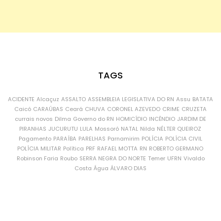
TAGS
ACIDENTE
Alcaçuz
ASSALTO
ASSEMBLEIA LEGISLATIVA DO RN
Assu
BATATA
Caicó
CARAÚBAS
Ceará
CHUVA
CORONEL AZEVEDO
CRIME
CRUZETA
currais novos
Dilma
Governo do RN
HOMICÍDIO
INCÊNDIO
JARDIM DE
PIRANHAS
JUCURUTU
LULA
Mossoró
NATAL
Nilda
NÉLTER QUEIROZ
Pagamento
PARAÍBA
PARELHAS
Parnamirim
POLÍCIA
POLÍCIA CIVIL
POLÍCIA MILITAR
Política
PRF
RAFAEL MOTTA
RN
ROBERTO GERMANO
Robinson Faria
Roubo
SERRA NEGRA DO NORTE
Temer
UFRN
Vivaldo
Costa
Água
ÁLVARO DIAS