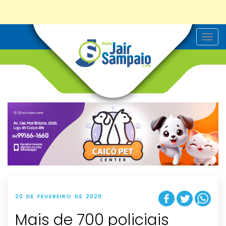
T
o
g
g
l
e
n
a
v
i
g
a
t
i
o
n
20 DE FEVEREIRO DE 2020
Mais de 700 policiais