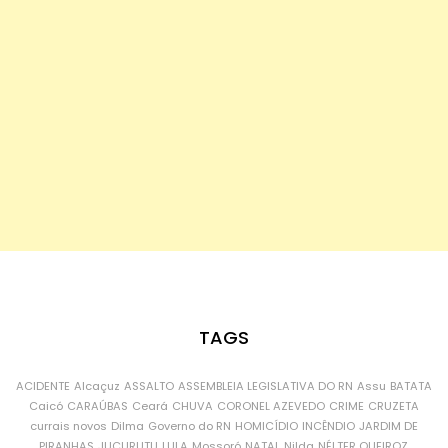
TAGS
ACIDENTE
Alcaçuz
ASSALTO
ASSEMBLEIA LEGISLATIVA DO RN
Assu
BATATA
Caicó
CARAÚBAS
Ceará
CHUVA
CORONEL AZEVEDO
CRIME
CRUZETA
currais novos
Dilma
Governo do RN
HOMICÍDIO
INCÊNDIO
JARDIM DE
PIRANHAS
JUCURUTU
LULA
Mossoró
NATAL
Nilda
NÉLTER QUEIROZ