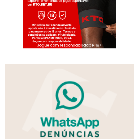
Jogue com responsabilidade. 18+