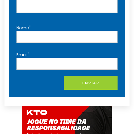
*
Nome
*
Email
ENVIAR