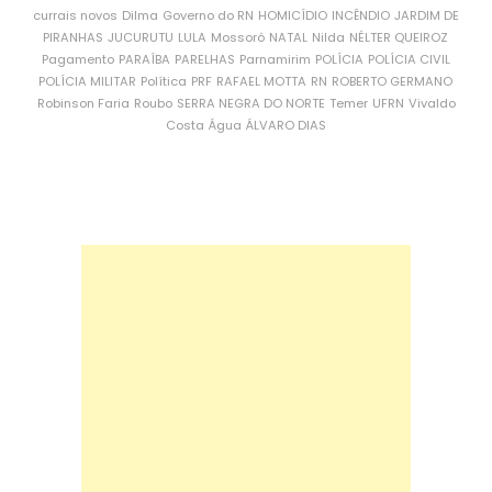
currais novos
Dilma
Governo do RN
HOMICÍDIO
INCÊNDIO
JARDIM DE
PIRANHAS
JUCURUTU
LULA
Mossoró
NATAL
Nilda
NÉLTER QUEIROZ
Pagamento
PARAÍBA
PARELHAS
Parnamirim
POLÍCIA
POLÍCIA CIVIL
POLÍCIA MILITAR
Política
PRF
RAFAEL MOTTA
RN
ROBERTO GERMANO
Robinson Faria
Roubo
SERRA NEGRA DO NORTE
Temer
UFRN
Vivaldo
Costa
Água
ÁLVARO DIAS