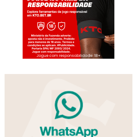
Jogue com responsabilidade. 18+