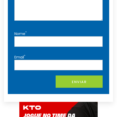
*
Nome
*
Email
ENVIAR