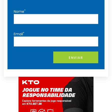
*
Nome
*
Email
ENVIAR