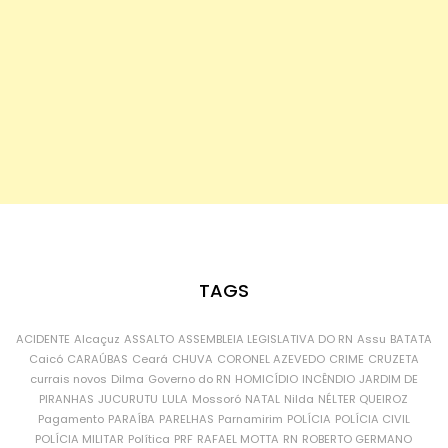
TAGS
ACIDENTE
Alcaçuz
ASSALTO
ASSEMBLEIA LEGISLATIVA DO RN
Assu
BATATA
Caicó
CARAÚBAS
Ceará
CHUVA
CORONEL AZEVEDO
CRIME
CRUZETA
currais novos
Dilma
Governo do RN
HOMICÍDIO
INCÊNDIO
JARDIM DE
PIRANHAS
JUCURUTU
LULA
Mossoró
NATAL
Nilda
NÉLTER QUEIROZ
Pagamento
PARAÍBA
PARELHAS
Parnamirim
POLÍCIA
POLÍCIA CIVIL
POLÍCIA MILITAR
Política
PRF
RAFAEL MOTTA
RN
ROBERTO GERMANO