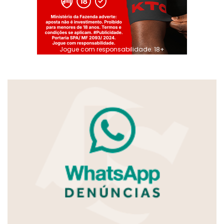
Jogue com responsabilidade. 18+