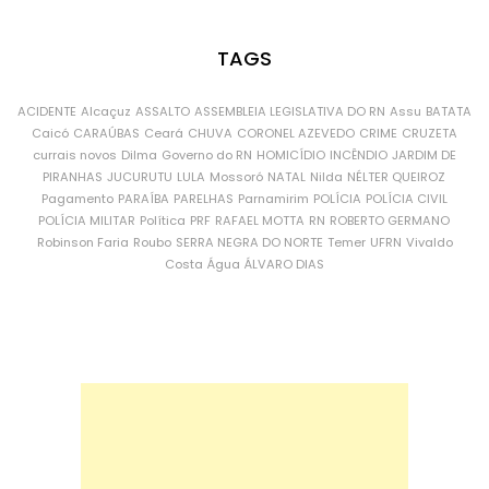
TAGS
ACIDENTE
Alcaçuz
ASSALTO
ASSEMBLEIA LEGISLATIVA DO RN
Assu
BATATA
Caicó
CARAÚBAS
Ceará
CHUVA
CORONEL AZEVEDO
CRIME
CRUZETA
currais novos
Dilma
Governo do RN
HOMICÍDIO
INCÊNDIO
JARDIM DE
PIRANHAS
JUCURUTU
LULA
Mossoró
NATAL
Nilda
NÉLTER QUEIROZ
Pagamento
PARAÍBA
PARELHAS
Parnamirim
POLÍCIA
POLÍCIA CIVIL
POLÍCIA MILITAR
Política
PRF
RAFAEL MOTTA
RN
ROBERTO GERMANO
Robinson Faria
Roubo
SERRA NEGRA DO NORTE
Temer
UFRN
Vivaldo
Costa
Água
ÁLVARO DIAS