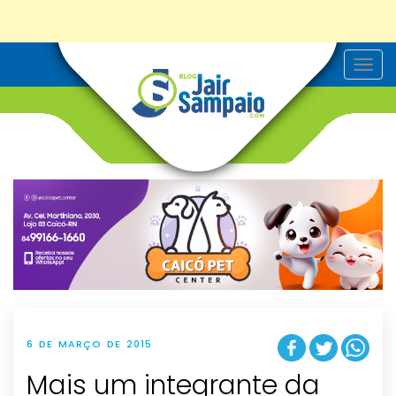
T
o
g
g
l
e
n
a
v
i
g
a
t
i
o
n
6 DE MARÇO DE 2015
Mais um integrante da