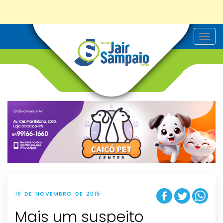
T
o
g
g
l
e
n
a
v
i
g
a
t
i
o
n
19 DE NOVEMBRO DE 2015
Mais um suspeito