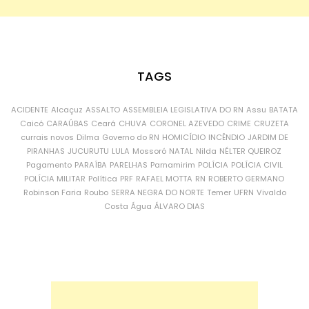
TAGS
ACIDENTE
Alcaçuz
ASSALTO
ASSEMBLEIA LEGISLATIVA DO RN
Assu
BATATA
Caicó
CARAÚBAS
Ceará
CHUVA
CORONEL AZEVEDO
CRIME
CRUZETA
currais novos
Dilma
Governo do RN
HOMICÍDIO
INCÊNDIO
JARDIM DE
PIRANHAS
JUCURUTU
LULA
Mossoró
NATAL
Nilda
NÉLTER QUEIROZ
Pagamento
PARAÍBA
PARELHAS
Parnamirim
POLÍCIA
POLÍCIA CIVIL
POLÍCIA MILITAR
Política
PRF
RAFAEL MOTTA
RN
ROBERTO GERMANO
Robinson Faria
Roubo
SERRA NEGRA DO NORTE
Temer
UFRN
Vivaldo
Costa
Água
ÁLVARO DIAS