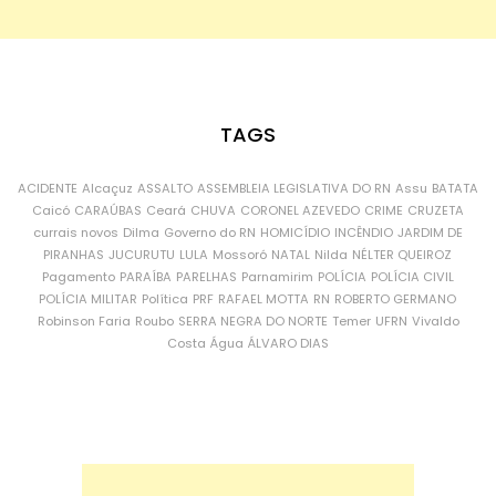
TAGS
ACIDENTE
Alcaçuz
ASSALTO
ASSEMBLEIA LEGISLATIVA DO RN
Assu
BATATA
Caicó
CARAÚBAS
Ceará
CHUVA
CORONEL AZEVEDO
CRIME
CRUZETA
currais novos
Dilma
Governo do RN
HOMICÍDIO
INCÊNDIO
JARDIM DE
PIRANHAS
JUCURUTU
LULA
Mossoró
NATAL
Nilda
NÉLTER QUEIROZ
Pagamento
PARAÍBA
PARELHAS
Parnamirim
POLÍCIA
POLÍCIA CIVIL
POLÍCIA MILITAR
Política
PRF
RAFAEL MOTTA
RN
ROBERTO GERMANO
Robinson Faria
Roubo
SERRA NEGRA DO NORTE
Temer
UFRN
Vivaldo
Costa
Água
ÁLVARO DIAS