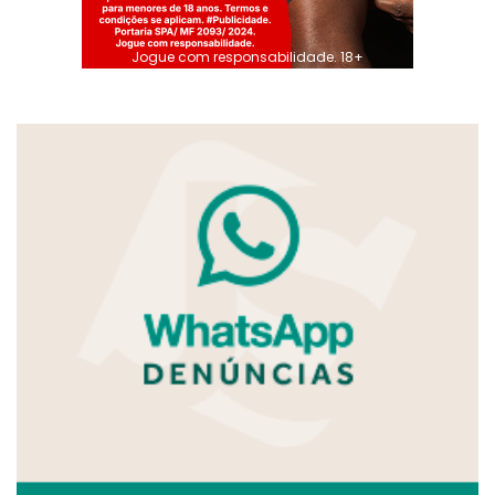
Jogue com responsabilidade. 18+