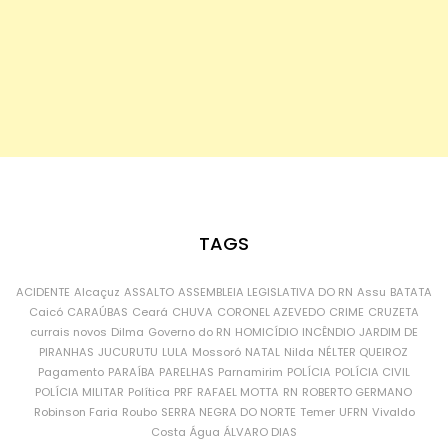
TAGS
ACIDENTE
Alcaçuz
ASSALTO
ASSEMBLEIA LEGISLATIVA DO RN
Assu
BATATA
Caicó
CARAÚBAS
Ceará
CHUVA
CORONEL AZEVEDO
CRIME
CRUZETA
currais novos
Dilma
Governo do RN
HOMICÍDIO
INCÊNDIO
JARDIM DE
PIRANHAS
JUCURUTU
LULA
Mossoró
NATAL
Nilda
NÉLTER QUEIROZ
Pagamento
PARAÍBA
PARELHAS
Parnamirim
POLÍCIA
POLÍCIA CIVIL
POLÍCIA MILITAR
Política
PRF
RAFAEL MOTTA
RN
ROBERTO GERMANO
Robinson Faria
Roubo
SERRA NEGRA DO NORTE
Temer
UFRN
Vivaldo
Costa
Água
ÁLVARO DIAS