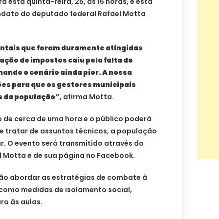
esta quinta-feira, 25, às 16 horas, e está
dato do deputado federal Rafael Motta
ntais que foram duramente atingidas
ção de impostos caiu pela falta de
ando o cenário ainda pior. A nossa
ões para que os gestores municipais
 da população”
, afirma Motta.
o de cerca de uma hora e o público poderá
e tratar de assuntos técnicos, a população
r. O evento será transmitido através do
l Motta e de sua página no Facebook.
rão abordar as estratégias de combate à
como medidas de isolamento social,
ro às aulas.