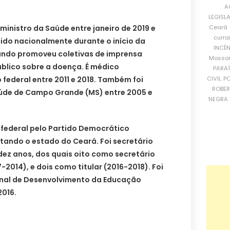
A
LEGISL
Ceará
ministro da Saúde entre janeiro de 2019 e
curra
cido nacionalmente durante o início da
INCÊ
ando promoveu coletivas de imprensa
Mosso
público sobre a doença. É médico
PARA
CIVIL
PO
 federal entre 2011 e 2018. Também foi
ROBE
aúde de Campo Grande (MS) entre 2005 e
NEGRA 
 federal pelo Partido Democrático
tando o estado do Ceará. Foi secretário
dez anos, dos quais oito como secretário
2014), e dois como titular (2016-2018). Foi
onal de Desenvolvimento da Educação
2016.