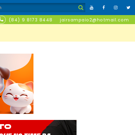
(84) 9 8173 8448
jairsampaio2@hotmail.com