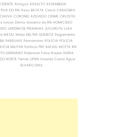
CIDENTE
Alcaçuz
ASSALTO
ASSEMBLEIA
ATIVA DO RN
Assu
BATATA
Caicó
CARAÚBAS
CHUVA
CORONEL AZEVEDO
CRIME
CRUZETA
is novos
Dilma
Governo do RN
HOMICÍDIO
NDIO
JARDIM DE PIRANHAS
JUCURUTU
LULA
ró
NATAL
Nilda
NÉLTER QUEIROZ
Pagamento
ÍBA
PARELHAS
Parnamirim
POLÍCIA
POLÍCIA
LÍCIA MILITAR
Política
PRF
RAFAEL MOTTA
RN
RTO GERMANO
Robinson Faria
Roubo
SERRA
DO NORTE
Temer
UFRN
Vivaldo Costa
Água
ÁLVARO DIAS