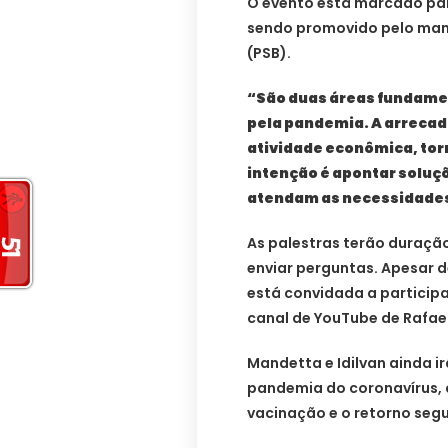
O evento está marcado para 
sendo promovido pelo man
(PSB).
“São duas áreas fundame
pela pandemia. A arrecada
atividade econômica, torn
intenção é apontar soluç
atendam as necessidades
As palestras terão duraçã
enviar perguntas. Apesar d
está convidada a participa
canal de YouTube de Rafae
Mandetta e Idilvan ainda i
pandemia do coronavírus, 
vacinação e o retorno segu