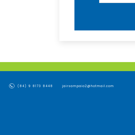
(84) 9 8173 8448
jairsampaio2@hotmail.com