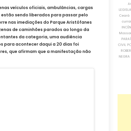
A
nas veículos oficiais, ambulâncias, cargas
LEGISL
s estão sendo liberados para passar pelo
Ceará
curra
rre nas imediações do Parque Aristófanes
INCÊ
zenas de caminhões parados ao longo da
Mosso
entantes da categoria, uma audiência
PARA
 para acontecer daqui a 20 dias foi
CIVIL
PO
ROBE
ores, que afirmam que a manifestação não
NEGRA 