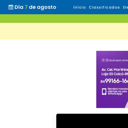
Dia
7
de agosto
Início
Classificados
El