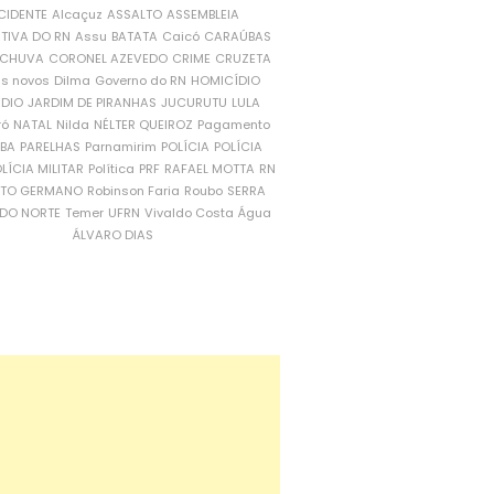
CIDENTE
Alcaçuz
ASSALTO
ASSEMBLEIA
ATIVA DO RN
Assu
BATATA
Caicó
CARAÚBAS
CHUVA
CORONEL AZEVEDO
CRIME
CRUZETA
is novos
Dilma
Governo do RN
HOMICÍDIO
NDIO
JARDIM DE PIRANHAS
JUCURUTU
LULA
ró
NATAL
Nilda
NÉLTER QUEIROZ
Pagamento
ÍBA
PARELHAS
Parnamirim
POLÍCIA
POLÍCIA
LÍCIA MILITAR
Política
PRF
RAFAEL MOTTA
RN
RTO GERMANO
Robinson Faria
Roubo
SERRA
DO NORTE
Temer
UFRN
Vivaldo Costa
Água
ÁLVARO DIAS