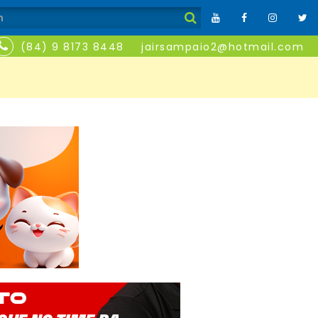
(84) 9 8173 8448
jairsampaio2@hotmail.com