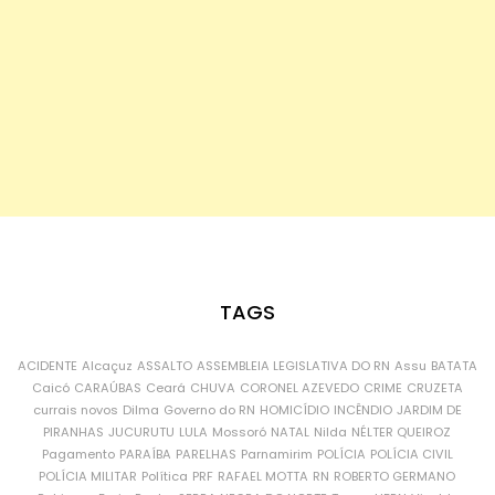
TAGS
ACIDENTE
Alcaçuz
ASSALTO
ASSEMBLEIA LEGISLATIVA DO RN
Assu
BATATA
Caicó
CARAÚBAS
Ceará
CHUVA
CORONEL AZEVEDO
CRIME
CRUZETA
currais novos
Dilma
Governo do RN
HOMICÍDIO
INCÊNDIO
JARDIM DE
PIRANHAS
JUCURUTU
LULA
Mossoró
NATAL
Nilda
NÉLTER QUEIROZ
Pagamento
PARAÍBA
PARELHAS
Parnamirim
POLÍCIA
POLÍCIA CIVIL
POLÍCIA MILITAR
Política
PRF
RAFAEL MOTTA
RN
ROBERTO GERMANO