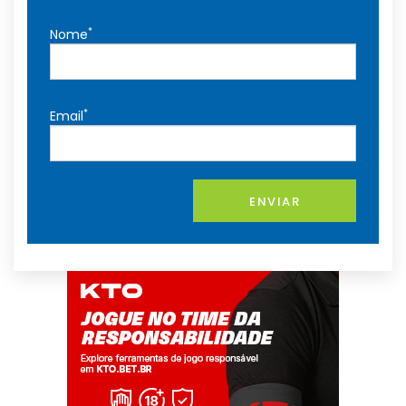
*
Nome
*
Email
ENVIAR