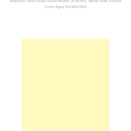
Robinson Faria
Roubo
SERRA NEGRA DO NORTE
Temer
UFRN
Vivaldo
Costa
Água
ÁLVARO DIAS