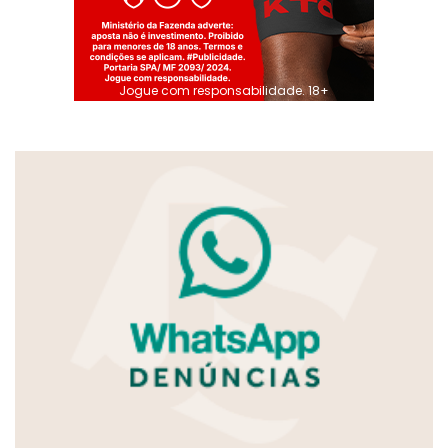
Jogue com responsabilidade. 18+