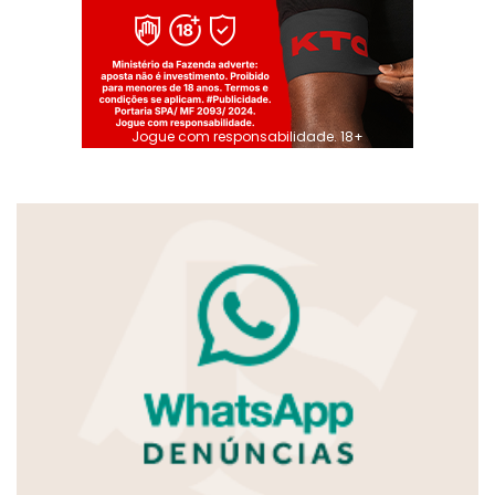
Jogue com responsabilidade. 18+