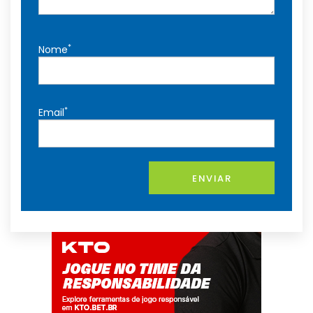
*
Nome
*
Email
ENVIAR