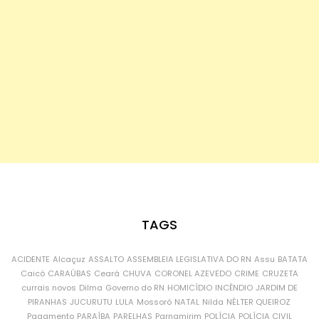
TAGS
ACIDENTE
Alcaçuz
ASSALTO
ASSEMBLEIA LEGISLATIVA DO RN
Assu
BATATA
Caicó
CARAÚBAS
Ceará
CHUVA
CORONEL AZEVEDO
CRIME
CRUZETA
currais novos
Dilma
Governo do RN
HOMICÍDIO
INCÊNDIO
JARDIM DE
PIRANHAS
JUCURUTU
LULA
Mossoró
NATAL
Nilda
NÉLTER QUEIROZ
Pagamento
PARAÍBA
PARELHAS
Parnamirim
POLÍCIA
POLÍCIA CIVIL