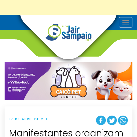
T
o
g
g
l
e
n
a
v
i
g
a
t
i
o
n
17 DE ABRIL DE 2016
Manifestantes organizam