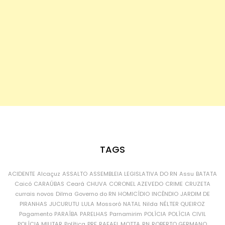
TAGS
ACIDENTE
Alcaçuz
ASSALTO
ASSEMBLEIA LEGISLATIVA DO RN
Assu
BATATA
Caicó
CARAÚBAS
Ceará
CHUVA
CORONEL AZEVEDO
CRIME
CRUZETA
currais novos
Dilma
Governo do RN
HOMICÍDIO
INCÊNDIO
JARDIM DE
PIRANHAS
JUCURUTU
LULA
Mossoró
NATAL
Nilda
NÉLTER QUEIROZ
Pagamento
PARAÍBA
PARELHAS
Parnamirim
POLÍCIA
POLÍCIA CIVIL
POLÍCIA MILITAR
Política
PRF
RAFAEL MOTTA
RN
ROBERTO GERMANO