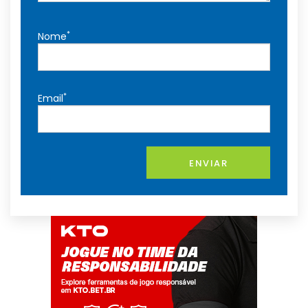
*
Nome
*
Email
ENVIAR