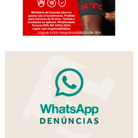
Jogue com responsabilidade. 18+