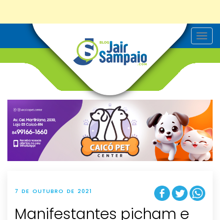
T
o
g
g
l
e
n
a
v
i
g
a
t
i
o
n
7 DE OUTUBRO DE 2021
Manifestantes picham e