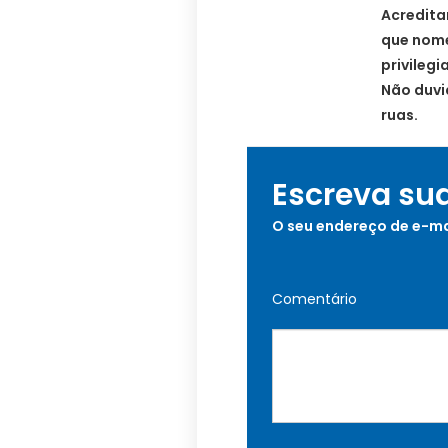
Acredita
que nome
privileg
Não duvi
ruas.
Escreva su
O seu endereço de e-ma
Comentário