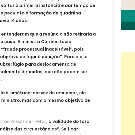
 voltar à primeira instância e dar tempo de
de peculato e formação de quadrilha
avia 14 anos.
os entenderam que a renúncia não retiraria a
o caso. A ministra Cármen Lúcia
“fraude processual inaceitável”, pois
 objetivo de fugir à punição”. Para ela, o
 subterfúgio para deslocamento de
nalmente definidas, que não podem ser
.
a é simétrico: em vez de renunciar, ele
 ministro, mas com o mesmo objetivo de
dimir Passos de Freitas
, a validade do foro
álise das circunstâncias”. Se ficar