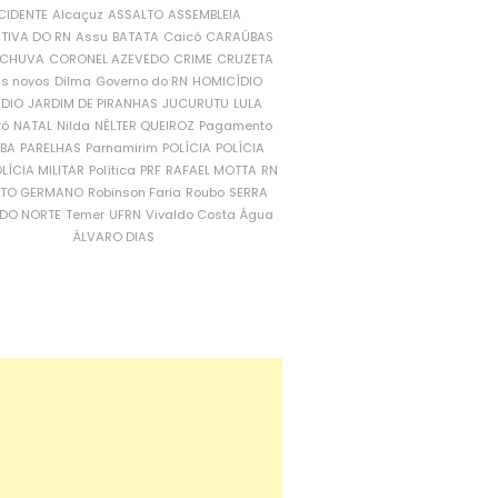
CIDENTE
Alcaçuz
ASSALTO
ASSEMBLEIA
ATIVA DO RN
Assu
BATATA
Caicó
CARAÚBAS
CHUVA
CORONEL AZEVEDO
CRIME
CRUZETA
is novos
Dilma
Governo do RN
HOMICÍDIO
NDIO
JARDIM DE PIRANHAS
JUCURUTU
LULA
ró
NATAL
Nilda
NÉLTER QUEIROZ
Pagamento
ÍBA
PARELHAS
Parnamirim
POLÍCIA
POLÍCIA
LÍCIA MILITAR
Política
PRF
RAFAEL MOTTA
RN
RTO GERMANO
Robinson Faria
Roubo
SERRA
DO NORTE
Temer
UFRN
Vivaldo Costa
Água
ÁLVARO DIAS