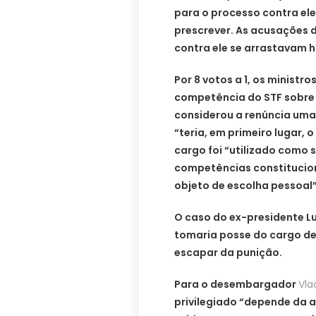
para o processo contra ele
prescrever. As acusações 
contra ele se arrastavam h
Por 8 votos a 1, os ministr
competência do STF sobre 
considerou a renúncia uma 
“teria, em primeiro lugar, o
cargo foi “utilizado como
competências constitucio
objeto de escolha pessoal”
O caso do ex-presidente Lul
tomaria posse do cargo de
escapar da punição.
Para o desembargador
Vla
privilegiado “depende da an