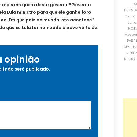
A
r mais em quem deste governo?Governo
LEGISL
ia Lula ministro para que ele ganhe foro
Ceará
iado. Em que país do mundo isto acontece?
curra
do que se Lula for nomeado o povo volte às
INCÊ
Mosso
PARA
CIVIL
PO
ROBE
a opinião
NEGRA 
il não será publicado.