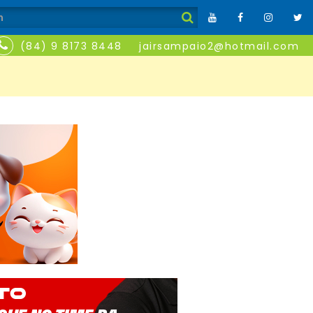
(84) 9 8173 8448
jairsampaio2@hotmail.com