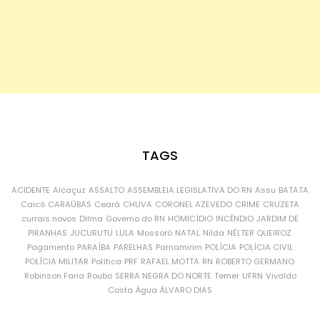
TAGS
ACIDENTE
Alcaçuz
ASSALTO
ASSEMBLEIA LEGISLATIVA DO RN
Assu
BATATA
Caicó
CARAÚBAS
Ceará
CHUVA
CORONEL AZEVEDO
CRIME
CRUZETA
currais novos
Dilma
Governo do RN
HOMICÍDIO
INCÊNDIO
JARDIM DE
PIRANHAS
JUCURUTU
LULA
Mossoró
NATAL
Nilda
NÉLTER QUEIROZ
Pagamento
PARAÍBA
PARELHAS
Parnamirim
POLÍCIA
POLÍCIA CIVIL
POLÍCIA MILITAR
Política
PRF
RAFAEL MOTTA
RN
ROBERTO GERMANO
Robinson Faria
Roubo
SERRA NEGRA DO NORTE
Temer
UFRN
Vivaldo
Costa
Água
ÁLVARO DIAS