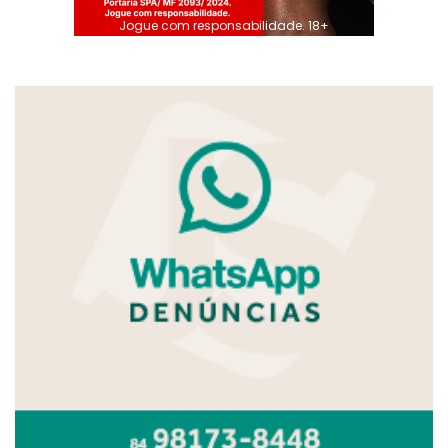
Jogue com responsabilidade. 18+