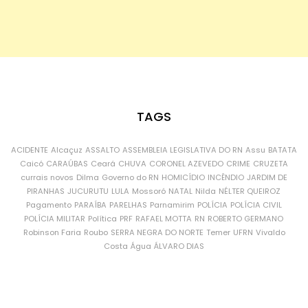
TAGS
ACIDENTE
Alcaçuz
ASSALTO
ASSEMBLEIA LEGISLATIVA DO RN
Assu
BATATA
Caicó
CARAÚBAS
Ceará
CHUVA
CORONEL AZEVEDO
CRIME
CRUZETA
currais novos
Dilma
Governo do RN
HOMICÍDIO
INCÊNDIO
JARDIM DE
PIRANHAS
JUCURUTU
LULA
Mossoró
NATAL
Nilda
NÉLTER QUEIROZ
Pagamento
PARAÍBA
PARELHAS
Parnamirim
POLÍCIA
POLÍCIA CIVIL
POLÍCIA MILITAR
Política
PRF
RAFAEL MOTTA
RN
ROBERTO GERMANO
Robinson Faria
Roubo
SERRA NEGRA DO NORTE
Temer
UFRN
Vivaldo
Costa
Água
ÁLVARO DIAS