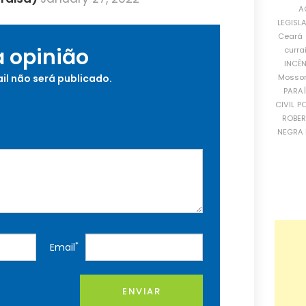
A
LEGISL
Ceará
a opinião
curra
INCÊ
Mosso
il não será publicado.
PARA
CIVIL
PO
ROBE
NEGRA 
*
Email
ENVIAR