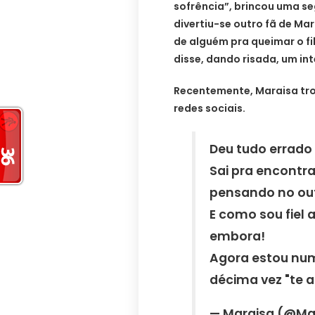
sofrência”, brincou uma seg
divertiu-se outro fã de Ma
de alguém pra queimar o fi
disse, dando risada, um in
Recentemente, Maraisa tro
redes sociais.
Deu tudo errado 
Sai pra encontra
pensando no out
E como sou fiel
embora!
Agora estou num
décima vez "te 
— Maraisa (@Ma