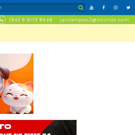
(84) 9 8173 8448
jairsampaio2@hotmail.com