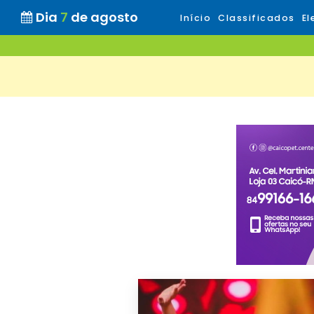
Dia
7
de agosto
Início
Classificados
El