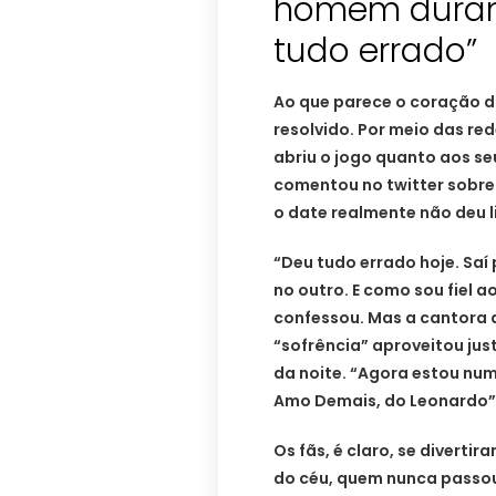
homem durant
tudo errado”
Ao que parece o coração 
resolvido. Por meio das red
abriu o jogo quanto aos se
comentou no twitter sobre
o date realmente não deu l
“Deu tudo errado hoje. Saí
no outro. E como sou fiel 
confessou. Mas a cantora 
“sofrência” aproveitou ju
da noite. “Agora estou num
Amo Demais, do Leonardo”,
Os fãs, é claro, se divert
do céu, quem nunca passou 