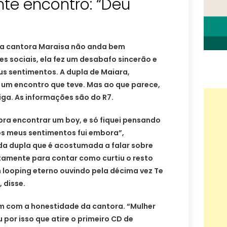
e encontro: “Deu
da cantora Maraisa não anda bem
es sociais, ela fez um desabafo sincerão e
us sentimentos. A dupla de Maiara,
 um encontro que teve. Mas ao que parece,
iga. As informações são do R7.
 pra encontrar um boy, e só fiquei pensando
aos meus sentimentos fui embora”,
da dupla que é acostumada a falar sobre
stamente para contar como curtiu o resto
 looping eterno ouvindo pela décima vez Te
 disse.
iram com a honestidade da cantora. “Mulher
por isso que atire o primeiro CD de