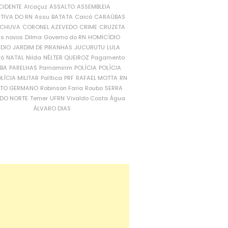
CIDENTE
Alcaçuz
ASSALTO
ASSEMBLEIA
ATIVA DO RN
Assu
BATATA
Caicó
CARAÚBAS
CHUVA
CORONEL AZEVEDO
CRIME
CRUZETA
is novos
Dilma
Governo do RN
HOMICÍDIO
NDIO
JARDIM DE PIRANHAS
JUCURUTU
LULA
ró
NATAL
Nilda
NÉLTER QUEIROZ
Pagamento
ÍBA
PARELHAS
Parnamirim
POLÍCIA
POLÍCIA
LÍCIA MILITAR
Política
PRF
RAFAEL MOTTA
RN
RTO GERMANO
Robinson Faria
Roubo
SERRA
DO NORTE
Temer
UFRN
Vivaldo Costa
Água
ÁLVARO DIAS