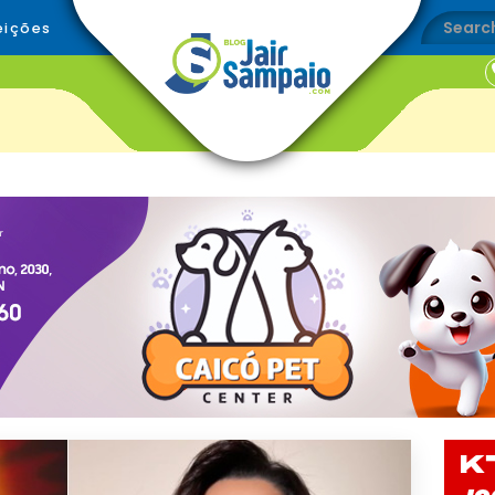
eições