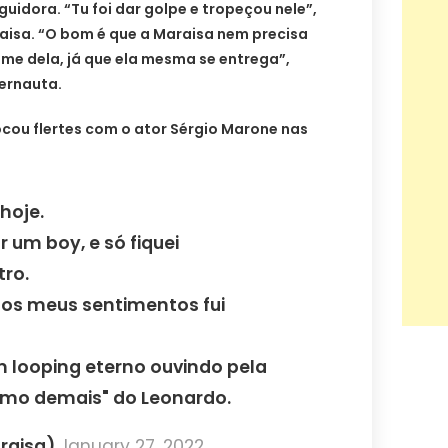
uidora. “Tu foi dar golpe e tropeçou nele”,
raisa. “O bom é que a Maraisa nem precisa
lme dela, já que ela mesma se entrega”,
ternauta.
cou flertes com o ator Sérgio Marone nas
hoje.
r um boy, e só fiquei
ro.
 aos meus sentimentos fui
 looping eterno ouvindo pela
amo demais" do Leonardo.
raisa)
January 27, 2022