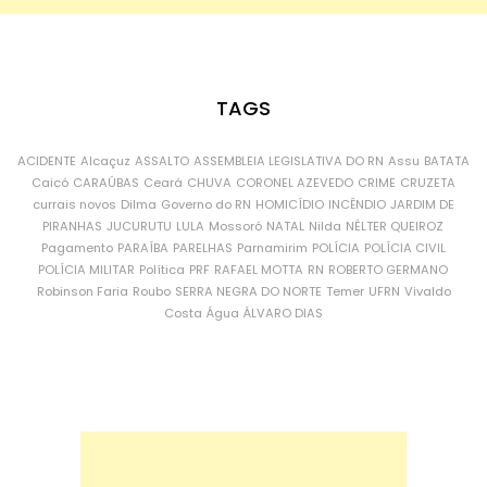
TAGS
ACIDENTE
Alcaçuz
ASSALTO
ASSEMBLEIA LEGISLATIVA DO RN
Assu
BATATA
Caicó
CARAÚBAS
Ceará
CHUVA
CORONEL AZEVEDO
CRIME
CRUZETA
currais novos
Dilma
Governo do RN
HOMICÍDIO
INCÊNDIO
JARDIM DE
PIRANHAS
JUCURUTU
LULA
Mossoró
NATAL
Nilda
NÉLTER QUEIROZ
Pagamento
PARAÍBA
PARELHAS
Parnamirim
POLÍCIA
POLÍCIA CIVIL
POLÍCIA MILITAR
Política
PRF
RAFAEL MOTTA
RN
ROBERTO GERMANO
Robinson Faria
Roubo
SERRA NEGRA DO NORTE
Temer
UFRN
Vivaldo
Costa
Água
ÁLVARO DIAS