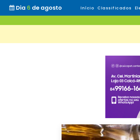
Dia
6
de agosto
Início
Classificados
El