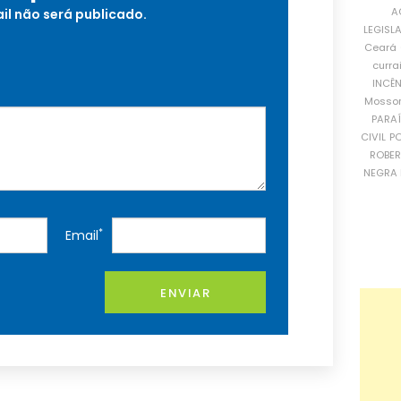
A
il não será publicado.
LEGISL
Ceará
curra
INCÊ
Mosso
PARA
CIVIL
PO
ROBE
NEGRA 
*
Email
ENVIAR