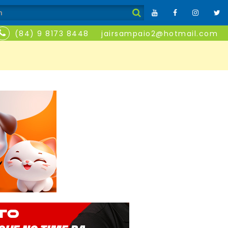
(84) 9 8173 8448
jairsampaio2@hotmail.com