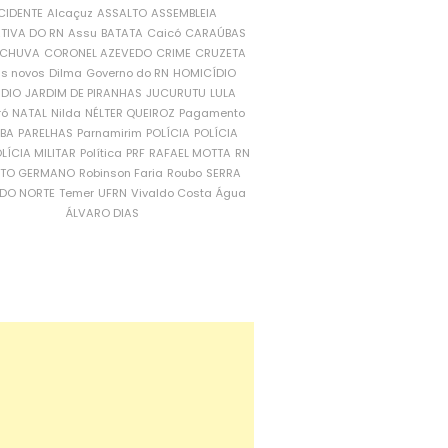
CIDENTE
Alcaçuz
ASSALTO
ASSEMBLEIA
ATIVA DO RN
Assu
BATATA
Caicó
CARAÚBAS
CHUVA
CORONEL AZEVEDO
CRIME
CRUZETA
is novos
Dilma
Governo do RN
HOMICÍDIO
NDIO
JARDIM DE PIRANHAS
JUCURUTU
LULA
ró
NATAL
Nilda
NÉLTER QUEIROZ
Pagamento
ÍBA
PARELHAS
Parnamirim
POLÍCIA
POLÍCIA
LÍCIA MILITAR
Política
PRF
RAFAEL MOTTA
RN
RTO GERMANO
Robinson Faria
Roubo
SERRA
DO NORTE
Temer
UFRN
Vivaldo Costa
Água
ÁLVARO DIAS