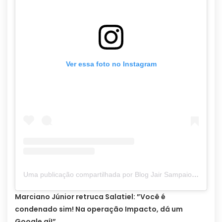
Ver essa foto no Instagram
Uma publicação compartilhada por Blog Jair Sampaio (@blogjairsampaio_)
Marciano Júnior retruca Salatiel: ”Você é
condenado sim! Na operação Impacto, dá um
Google aí!”.