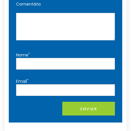
Comentário
*
Nome
*
Email
ENVIAR