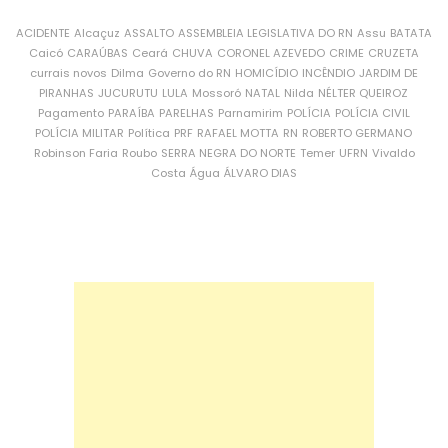
ACIDENTE
Alcaçuz
ASSALTO
ASSEMBLEIA LEGISLATIVA DO RN
Assu
BATATA
Caicó
CARAÚBAS
Ceará
CHUVA
CORONEL AZEVEDO
CRIME
CRUZETA
currais novos
Dilma
Governo do RN
HOMICÍDIO
INCÊNDIO
JARDIM DE
PIRANHAS
JUCURUTU
LULA
Mossoró
NATAL
Nilda
NÉLTER QUEIROZ
Pagamento
PARAÍBA
PARELHAS
Parnamirim
POLÍCIA
POLÍCIA CIVIL
POLÍCIA MILITAR
Política
PRF
RAFAEL MOTTA
RN
ROBERTO GERMANO
Robinson Faria
Roubo
SERRA NEGRA DO NORTE
Temer
UFRN
Vivaldo
Costa
Água
ÁLVARO DIAS