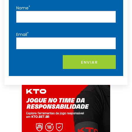
*
Nome
*
Email
ENVIAR