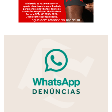
Jogue com responsabilidade. 18+