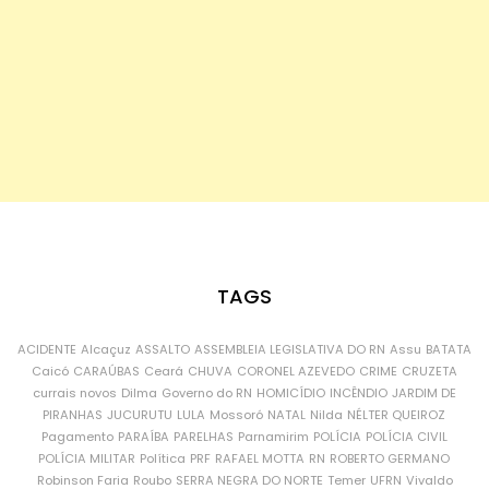
TAGS
ACIDENTE
Alcaçuz
ASSALTO
ASSEMBLEIA LEGISLATIVA DO RN
Assu
BATATA
Caicó
CARAÚBAS
Ceará
CHUVA
CORONEL AZEVEDO
CRIME
CRUZETA
currais novos
Dilma
Governo do RN
HOMICÍDIO
INCÊNDIO
JARDIM DE
PIRANHAS
JUCURUTU
LULA
Mossoró
NATAL
Nilda
NÉLTER QUEIROZ
Pagamento
PARAÍBA
PARELHAS
Parnamirim
POLÍCIA
POLÍCIA CIVIL
POLÍCIA MILITAR
Política
PRF
RAFAEL MOTTA
RN
ROBERTO GERMANO
Robinson Faria
Roubo
SERRA NEGRA DO NORTE
Temer
UFRN
Vivaldo