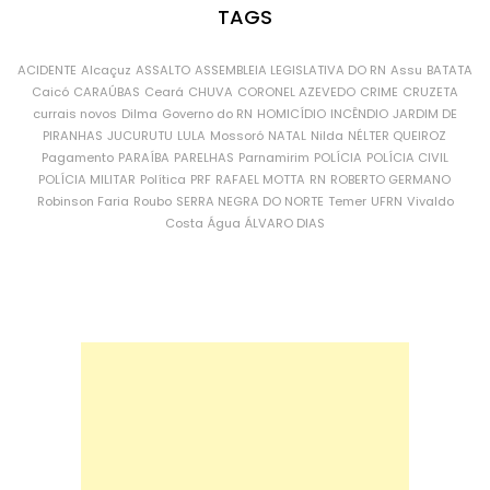
TAGS
ACIDENTE
Alcaçuz
ASSALTO
ASSEMBLEIA LEGISLATIVA DO RN
Assu
BATATA
Caicó
CARAÚBAS
Ceará
CHUVA
CORONEL AZEVEDO
CRIME
CRUZETA
currais novos
Dilma
Governo do RN
HOMICÍDIO
INCÊNDIO
JARDIM DE
PIRANHAS
JUCURUTU
LULA
Mossoró
NATAL
Nilda
NÉLTER QUEIROZ
Pagamento
PARAÍBA
PARELHAS
Parnamirim
POLÍCIA
POLÍCIA CIVIL
POLÍCIA MILITAR
Política
PRF
RAFAEL MOTTA
RN
ROBERTO GERMANO
Robinson Faria
Roubo
SERRA NEGRA DO NORTE
Temer
UFRN
Vivaldo
Costa
Água
ÁLVARO DIAS