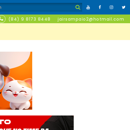
(84) 9 8173 8448
jairsampaio2@hotmail.com