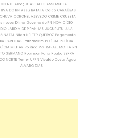
CIDENTE
Alcaçuz
ASSALTO
ASSEMBLEIA
ATIVA DO RN
Assu
BATATA
Caicó
CARAÚBAS
CHUVA
CORONEL AZEVEDO
CRIME
CRUZETA
is novos
Dilma
Governo do RN
HOMICÍDIO
NDIO
JARDIM DE PIRANHAS
JUCURUTU
LULA
ró
NATAL
Nilda
NÉLTER QUEIROZ
Pagamento
ÍBA
PARELHAS
Parnamirim
POLÍCIA
POLÍCIA
LÍCIA MILITAR
Política
PRF
RAFAEL MOTTA
RN
RTO GERMANO
Robinson Faria
Roubo
SERRA
DO NORTE
Temer
UFRN
Vivaldo Costa
Água
ÁLVARO DIAS