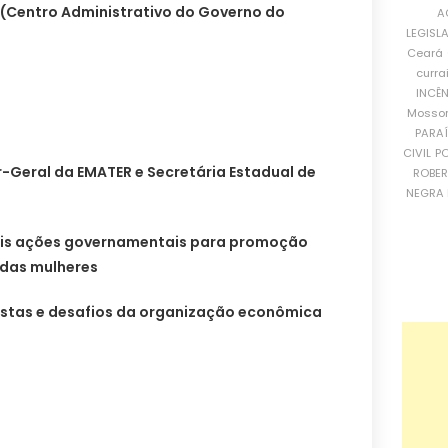
 (Centro Administrativo do Governo do
A
LEGISL
Ceará
curra
INCÊ
Mosso
PARA
CIVIL
PO
r-Geral da EMATER e Secretária Estadual de
ROBE
NEGRA 
pais ações governamentais para promoção
 das mulheres
istas e desafios da organização econômica