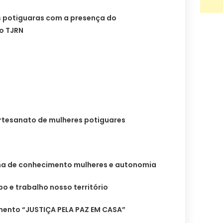
es potiguaras com a presença do
o TJRN
artesanato de mulheres potiguares
lha de conhecimento mulheres e autonomia
o e trabalho nosso território
mento “JUSTIÇA PELA PAZ EM CASA”