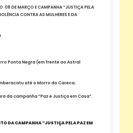
O 08 DE MARÇO E CAMPANHA “JUSTIÇA PELA
VIOLÊNCIA CONTRA AS MULHERES E DA
a
rro Ponta Negra (em frente ao Astral
eracatu até o Morro do Careca;
ura da campanha “Paz e Justiça em Casa”.
TO DA CAMPANHA “JUSTIÇA PELA PAZ EM