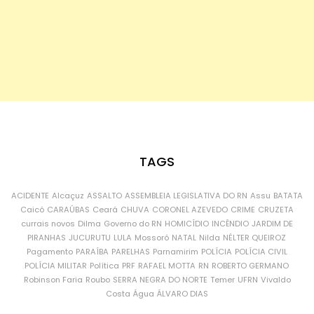
TAGS
ACIDENTE
Alcaçuz
ASSALTO
ASSEMBLEIA LEGISLATIVA DO RN
Assu
BATATA
Caicó
CARAÚBAS
Ceará
CHUVA
CORONEL AZEVEDO
CRIME
CRUZETA
currais novos
Dilma
Governo do RN
HOMICÍDIO
INCÊNDIO
JARDIM DE
PIRANHAS
JUCURUTU
LULA
Mossoró
NATAL
Nilda
NÉLTER QUEIROZ
Pagamento
PARAÍBA
PARELHAS
Parnamirim
POLÍCIA
POLÍCIA CIVIL
POLÍCIA MILITAR
Política
PRF
RAFAEL MOTTA
RN
ROBERTO GERMANO
Robinson Faria
Roubo
SERRA NEGRA DO NORTE
Temer
UFRN
Vivaldo
Costa
Água
ÁLVARO DIAS