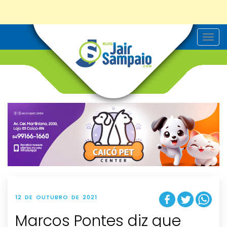
T
o
g
g
l
e
n
a
v
i
g
a
t
i
o
n
12 DE OUTUBRO DE 2021
Marcos Pontes diz que