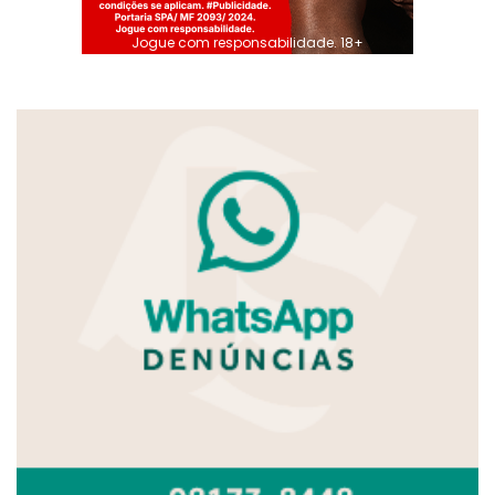
Jogue com responsabilidade. 18+