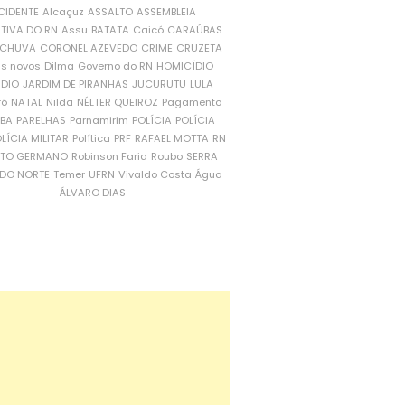
CIDENTE
Alcaçuz
ASSALTO
ASSEMBLEIA
ATIVA DO RN
Assu
BATATA
Caicó
CARAÚBAS
CHUVA
CORONEL AZEVEDO
CRIME
CRUZETA
is novos
Dilma
Governo do RN
HOMICÍDIO
NDIO
JARDIM DE PIRANHAS
JUCURUTU
LULA
ró
NATAL
Nilda
NÉLTER QUEIROZ
Pagamento
ÍBA
PARELHAS
Parnamirim
POLÍCIA
POLÍCIA
LÍCIA MILITAR
Política
PRF
RAFAEL MOTTA
RN
RTO GERMANO
Robinson Faria
Roubo
SERRA
DO NORTE
Temer
UFRN
Vivaldo Costa
Água
ÁLVARO DIAS