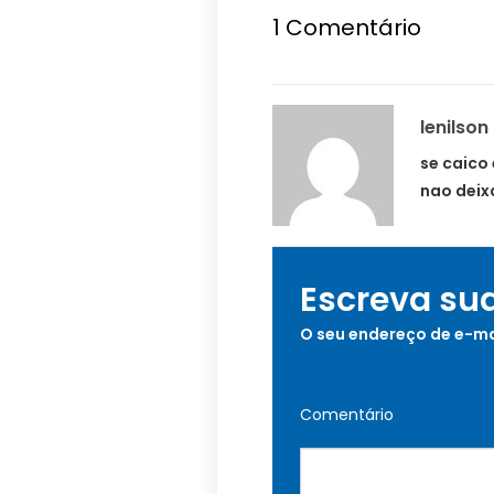
1
Comentário
lenilson
se caico
nao deix
Escreva su
O seu endereço de e-ma
Comentário