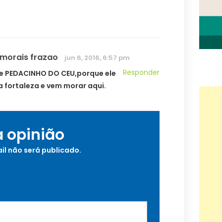
 morais frazao
jun 6, 2016, 6:57 pm
Responder
 e PEDACINHO DO CEU,porque ele
a fortaleza e vem morar aqui.
a opinião
il não será publicado.