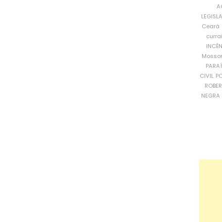
A
LEGISL
Ceará
curra
INCÊ
Mosso
PARA
CIVIL
PO
ROBE
NEGRA 