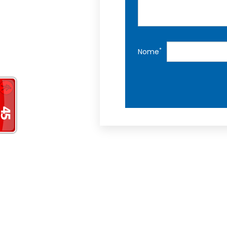
*
Nome