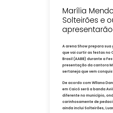
Marília Mendo
Solteirões e 
apresentarão
A arena Show prepara sua 
que vai curtir as festas n
Brasil (AABB) durante a Fe
presentação da cantora Ma
sertaneja que vem conquist
De acordo com Wllana Dan
em Caicó será a banda Avi
diferente no município, on
carinhosamente de pedaci
ainda inclui Solteirões, Lua