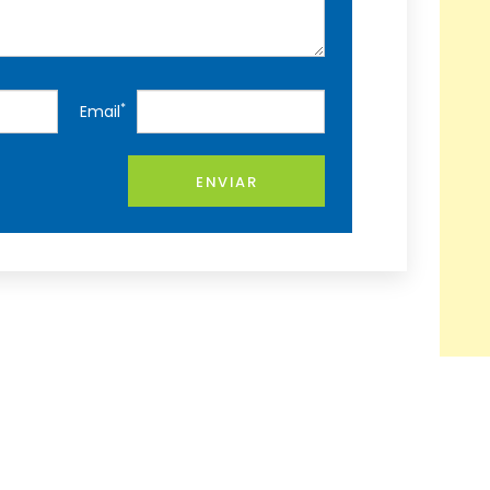
*
Email
ENVIAR