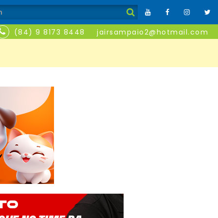
(84) 9 8173 8448
jairsampaio2@hotmail.com