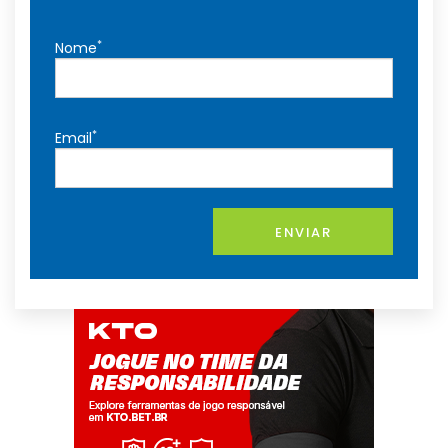
*
Nome
*
Email
ENVIAR