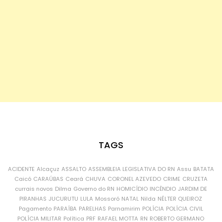
TAGS
ACIDENTE
Alcaçuz
ASSALTO
ASSEMBLEIA LEGISLATIVA DO RN
Assu
BATATA
Caicó
CARAÚBAS
Ceará
CHUVA
CORONEL AZEVEDO
CRIME
CRUZETA
currais novos
Dilma
Governo do RN
HOMICÍDIO
INCÊNDIO
JARDIM DE
PIRANHAS
JUCURUTU
LULA
Mossoró
NATAL
Nilda
NÉLTER QUEIROZ
Pagamento
PARAÍBA
PARELHAS
Parnamirim
POLÍCIA
POLÍCIA CIVIL
POLÍCIA MILITAR
Política
PRF
RAFAEL MOTTA
RN
ROBERTO GERMANO