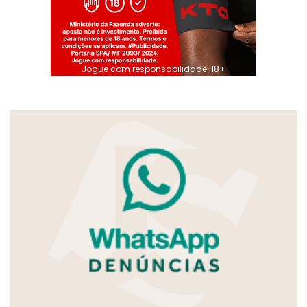
Jogue com responsabilidade. 18+