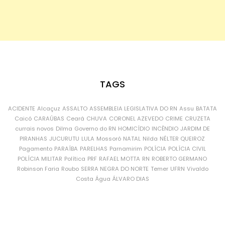
TAGS
ACIDENTE
Alcaçuz
ASSALTO
ASSEMBLEIA LEGISLATIVA DO RN
Assu
BATATA
Caicó
CARAÚBAS
Ceará
CHUVA
CORONEL AZEVEDO
CRIME
CRUZETA
currais novos
Dilma
Governo do RN
HOMICÍDIO
INCÊNDIO
JARDIM DE
PIRANHAS
JUCURUTU
LULA
Mossoró
NATAL
Nilda
NÉLTER QUEIROZ
Pagamento
PARAÍBA
PARELHAS
Parnamirim
POLÍCIA
POLÍCIA CIVIL
POLÍCIA MILITAR
Política
PRF
RAFAEL MOTTA
RN
ROBERTO GERMANO
Robinson Faria
Roubo
SERRA NEGRA DO NORTE
Temer
UFRN
Vivaldo
Costa
Água
ÁLVARO DIAS