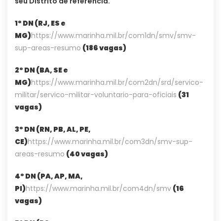
seu Distrito de referência.
1º DN (RJ, ES e
MG)
https://www.marinha.mil.br/com1dn/smv/smv-
sup-areas-resumo
(186 vagas)
2º DN (BA, SE e
MG)
https://www.marinha.mil.br/com2dn/srd/servico-
militar/servico-militar-voluntario-para-oficiais
(31
vagas)
3º DN (RN, PB, AL, PE,
CE)
https://www.marinha.mil.br/com3dn/smv-sup-
areas-resumo
(40 vagas)
4º DN (PA, AP, MA,
PI)
https://www.marinha.mil.br/com4dn/smv
(16
vagas)