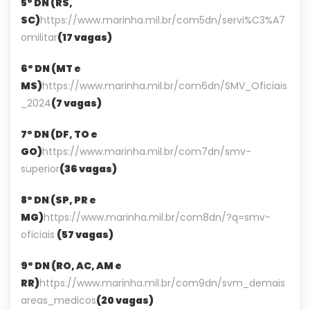
5º DN (RS,
SC)
https://www.marinha.mil.br/com5dn/servi%C3%A7
omilitar
(17 vagas)
6º DN (MT e
MS)
https://www.marinha.mil.br/com6dn/SMV_Oficiais
_2024
(7 vagas)
7º DN (DF, TO e
GO)
https://www.marinha.mil.br/com7dn/smv-
superior
(36 vagas)
8º DN (SP, PR e
MG)
https://www.marinha.mil.br/com8dn/?q=smv-
oficiais
(57 vagas)
9º DN (RO, AC, AM e
RR)
https://www.marinha.mil.br/com9dn/svm_demais
areas_medicos
(20 vagas)