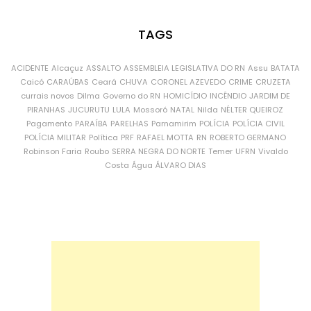
TAGS
ACIDENTE
Alcaçuz
ASSALTO
ASSEMBLEIA LEGISLATIVA DO RN
Assu
BATATA
Caicó
CARAÚBAS
Ceará
CHUVA
CORONEL AZEVEDO
CRIME
CRUZETA
currais novos
Dilma
Governo do RN
HOMICÍDIO
INCÊNDIO
JARDIM DE
PIRANHAS
JUCURUTU
LULA
Mossoró
NATAL
Nilda
NÉLTER QUEIROZ
Pagamento
PARAÍBA
PARELHAS
Parnamirim
POLÍCIA
POLÍCIA CIVIL
POLÍCIA MILITAR
Política
PRF
RAFAEL MOTTA
RN
ROBERTO GERMANO
Robinson Faria
Roubo
SERRA NEGRA DO NORTE
Temer
UFRN
Vivaldo
Costa
Água
ÁLVARO DIAS