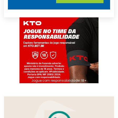
Jogue com responsabilidade. 18+