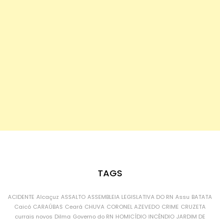
TAGS
ACIDENTE
Alcaçuz
ASSALTO
ASSEMBLEIA LEGISLATIVA DO RN
Assu
BATATA
Caicó
CARAÚBAS
Ceará
CHUVA
CORONEL AZEVEDO
CRIME
CRUZETA
currais novos
Dilma
Governo do RN
HOMICÍDIO
INCÊNDIO
JARDIM DE