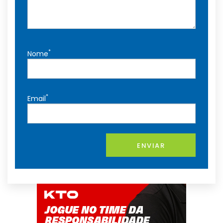
*
Nome
*
Email
ENVIAR