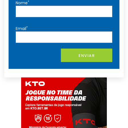
*
Nome
*
Email
ENVIAR