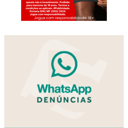
Jogue com responsabilidade. 18+