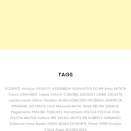
TAGS
ACIDENTE
Alcaçuz
ASSALTO
ASSEMBLEIA LEGISLATIVA DO RN
Assu
BATATA
Caicó
CARAÚBAS
Ceará
CHUVA
CORONEL AZEVEDO
CRIME
CRUZETA
currais novos
Dilma
Governo do RN
HOMICÍDIO
INCÊNDIO
JARDIM DE
PIRANHAS
JUCURUTU
LULA
Mossoró
NATAL
Nilda
NÉLTER QUEIROZ
Pagamento
PARAÍBA
PARELHAS
Parnamirim
POLÍCIA
POLÍCIA CIVIL
POLÍCIA MILITAR
Política
PRF
RAFAEL MOTTA
RN
ROBERTO GERMANO
Robinson Faria
Roubo
SERRA NEGRA DO NORTE
Temer
UFRN
Vivaldo
Costa
Água
ÁLVARO DIAS