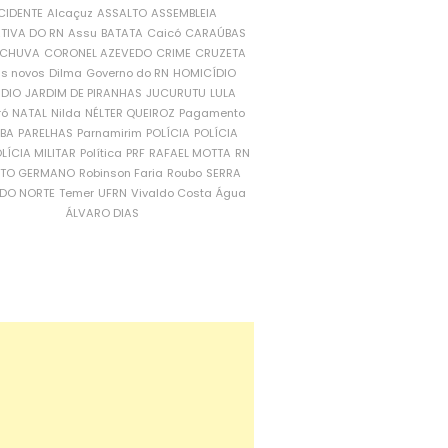
CIDENTE
Alcaçuz
ASSALTO
ASSEMBLEIA
ATIVA DO RN
Assu
BATATA
Caicó
CARAÚBAS
CHUVA
CORONEL AZEVEDO
CRIME
CRUZETA
is novos
Dilma
Governo do RN
HOMICÍDIO
NDIO
JARDIM DE PIRANHAS
JUCURUTU
LULA
ró
NATAL
Nilda
NÉLTER QUEIROZ
Pagamento
ÍBA
PARELHAS
Parnamirim
POLÍCIA
POLÍCIA
LÍCIA MILITAR
Política
PRF
RAFAEL MOTTA
RN
RTO GERMANO
Robinson Faria
Roubo
SERRA
DO NORTE
Temer
UFRN
Vivaldo Costa
Água
ÁLVARO DIAS