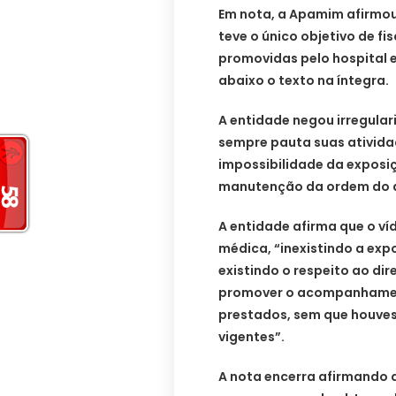
Em nota, a Apamim afirmou
teve o único objetivo de fi
promovidas pelo hospital 
abaixo o texto na íntegra.
A entidade negou irregula
sempre pauta suas ativida
impossibilidade da exposi
manutenção da ordem do a
A entidade afirma que o ví
médica, “inexistindo a ex
existindo o respeito ao di
promover o acompanhamento
prestados, sem que houvess
vigentes”.
A nota encerra afirmando 