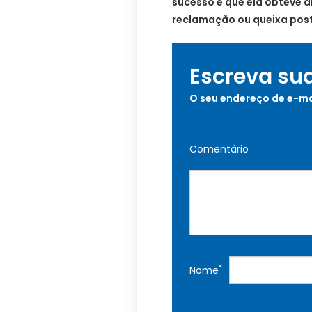
sucesso e que ela obteve a
reclamação ou queixa pos
Escreva su
O seu endereço de e-ma
Comentário
*
Nome