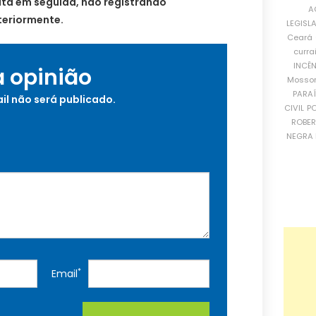
lta em seguida, não registrando
A
teriormente.
LEGISL
Ceará
curra
INCÊ
a opinião
Mosso
PARA
il não será publicado.
CIVIL
PO
ROBE
NEGRA 
*
Email