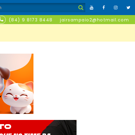
(84) 9 8173 8448
jairsampaio2@hotmail.com