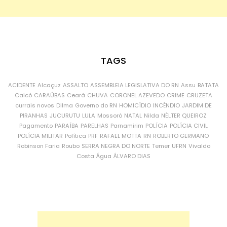
TAGS
ACIDENTE
Alcaçuz
ASSALTO
ASSEMBLEIA LEGISLATIVA DO RN
Assu
BATATA
Caicó
CARAÚBAS
Ceará
CHUVA
CORONEL AZEVEDO
CRIME
CRUZETA
currais novos
Dilma
Governo do RN
HOMICÍDIO
INCÊNDIO
JARDIM DE
PIRANHAS
JUCURUTU
LULA
Mossoró
NATAL
Nilda
NÉLTER QUEIROZ
Pagamento
PARAÍBA
PARELHAS
Parnamirim
POLÍCIA
POLÍCIA CIVIL
POLÍCIA MILITAR
Política
PRF
RAFAEL MOTTA
RN
ROBERTO GERMANO
Robinson Faria
Roubo
SERRA NEGRA DO NORTE
Temer
UFRN
Vivaldo
Costa
Água
ÁLVARO DIAS