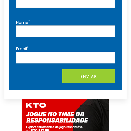
*
Nome
*
Email
ENVIAR