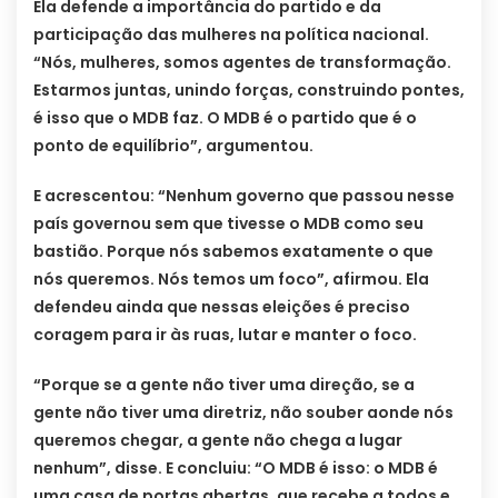
Ela defende a importância do partido e da
participação das mulheres na política nacional.
“Nós, mulheres, somos agentes de transformação.
Estarmos juntas, unindo forças, construindo pontes,
é isso que o MDB faz. O MDB é o partido que é o
ponto de equilíbrio”, argumentou.
E acrescentou: “Nenhum governo que passou nesse
país governou sem que tivesse o MDB como seu
bastião. Porque nós sabemos exatamente o que
nós queremos. Nós temos um foco”, afirmou. Ela
defendeu ainda que nessas eleições é preciso
coragem para ir às ruas, lutar e manter o foco.
“Porque se a gente não tiver uma direção, se a
gente não tiver uma diretriz, não souber aonde nós
queremos chegar, a gente não chega a lugar
nenhum”, disse. E concluiu: “O MDB é isso: o MDB é
uma casa de portas abertas, que recebe a todos e