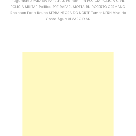
Pagamento
PARAÍBA
PARELHAS
Parnamirim
POLÍCIA
POLÍCIA CIVIL
POLÍCIA MILITAR
Política
PRF
RAFAEL MOTTA
RN
ROBERTO GERMANO
Robinson Faria
Roubo
SERRA NEGRA DO NORTE
Temer
UFRN
Vivaldo
Costa
Água
ÁLVARO DIAS