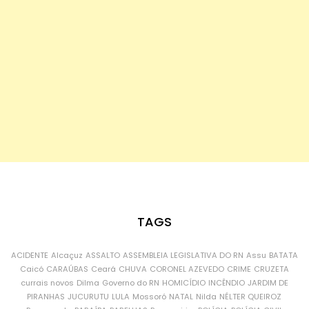
TAGS
ACIDENTE
Alcaçuz
ASSALTO
ASSEMBLEIA LEGISLATIVA DO RN
Assu
BATATA
Caicó
CARAÚBAS
Ceará
CHUVA
CORONEL AZEVEDO
CRIME
CRUZETA
currais novos
Dilma
Governo do RN
HOMICÍDIO
INCÊNDIO
JARDIM DE
PIRANHAS
JUCURUTU
LULA
Mossoró
NATAL
Nilda
NÉLTER QUEIROZ