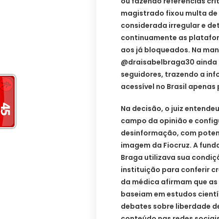
ou fazendo referências crí
magistrado fixou multa de 
considerada irregular e d
continuamente as platafo
aos já bloqueados. Na manh
@draisabelbraga30 ainda a
seguidores, trazendo a in
acessível no Brasil apenas
Na decisão, o juiz entende
campo da opinião e conf
desinformação, com potenc
imagem da Fiocruz. A fun
Braga utilizava sua condiç
instituição para conferir 
da médica afirmam que as 
baseiam em estudos cientí
debates sobre liberdade d
conteúdo nas redes sociais