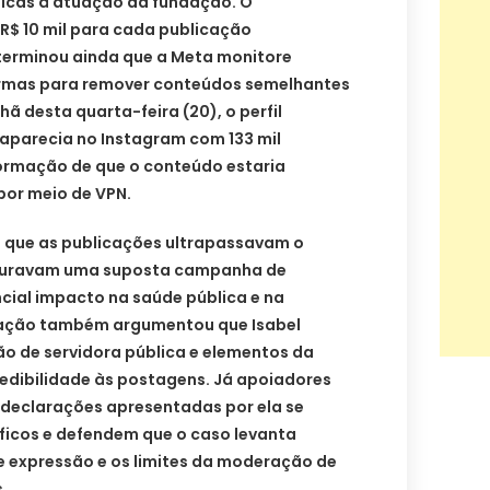
ticas à atuação da fundação. O
R$ 10 mil para cada publicação
eterminou ainda que a Meta monitore
rmas para remover conteúdos semelhantes
ã desta quarta-feira (20), o perfil
parecia no Instagram com 133 mil
formação de que o conteúdo estaria
 por meio de VPN.
u que as publicações ultrapassavam o
iguravam uma suposta campanha de
ial impacto na saúde pública e na
dação também argumentou que Isabel
ão de servidora pública e elementos da
credibilidade às postagens. Já apoiadores
declarações apresentadas por ela se
ficos e defendem que o caso levanta
e expressão e os limites da moderação de
.