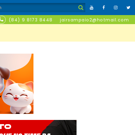
(84) 9 8173 8448
jairsampaio2@hotmail.com