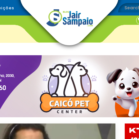
eições