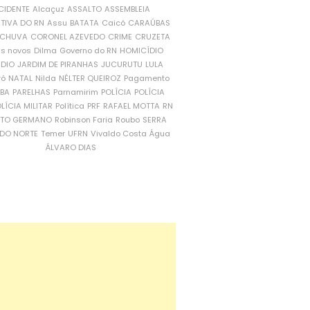
CIDENTE
Alcaçuz
ASSALTO
ASSEMBLEIA
ATIVA DO RN
Assu
BATATA
Caicó
CARAÚBAS
CHUVA
CORONEL AZEVEDO
CRIME
CRUZETA
is novos
Dilma
Governo do RN
HOMICÍDIO
NDIO
JARDIM DE PIRANHAS
JUCURUTU
LULA
ró
NATAL
Nilda
NÉLTER QUEIROZ
Pagamento
ÍBA
PARELHAS
Parnamirim
POLÍCIA
POLÍCIA
LÍCIA MILITAR
Política
PRF
RAFAEL MOTTA
RN
RTO GERMANO
Robinson Faria
Roubo
SERRA
DO NORTE
Temer
UFRN
Vivaldo Costa
Água
ÁLVARO DIAS