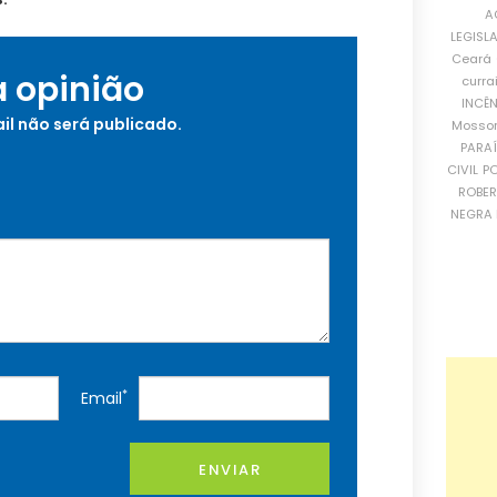
A
LEGISL
Ceará
a opinião
curra
INCÊ
il não será publicado.
Mosso
PARA
CIVIL
PO
ROBE
NEGRA 
*
Email
ENVIAR