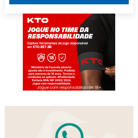
Jogue com responsabilidade. 18+