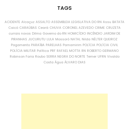
TAGS
ACIDENTE
Alcaçuz
ASSALTO
ASSEMBLEIA LEGISLATIVA DO RN
Assu
BATATA
Caicó
CARAÚBAS
Ceará
CHUVA
CORONEL AZEVEDO
CRIME
CRUZETA
currais novos
Dilma
Governo do RN
HOMICÍDIO
INCÊNDIO
JARDIM DE
PIRANHAS
JUCURUTU
LULA
Mossoró
NATAL
Nilda
NÉLTER QUEIROZ
Pagamento
PARAÍBA
PARELHAS
Parnamirim
POLÍCIA
POLÍCIA CIVIL
POLÍCIA MILITAR
Política
PRF
RAFAEL MOTTA
RN
ROBERTO GERMANO
Robinson Faria
Roubo
SERRA NEGRA DO NORTE
Temer
UFRN
Vivaldo
Costa
Água
ÁLVARO DIAS