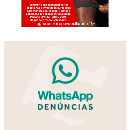
Jogue com responsabilidade. 18+