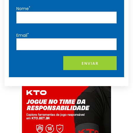
*
Nome
*
Email
ENVIAR