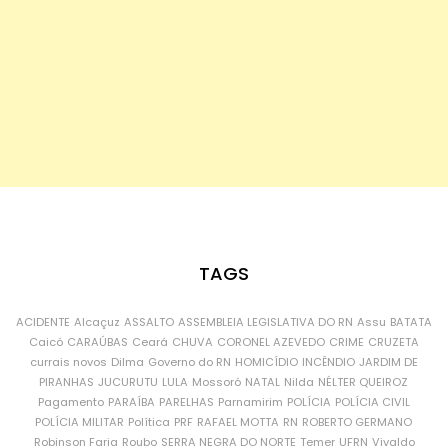
TAGS
ACIDENTE
Alcaçuz
ASSALTO
ASSEMBLEIA LEGISLATIVA DO RN
Assu
BATATA
Caicó
CARAÚBAS
Ceará
CHUVA
CORONEL AZEVEDO
CRIME
CRUZETA
currais novos
Dilma
Governo do RN
HOMICÍDIO
INCÊNDIO
JARDIM DE
PIRANHAS
JUCURUTU
LULA
Mossoró
NATAL
Nilda
NÉLTER QUEIROZ
Pagamento
PARAÍBA
PARELHAS
Parnamirim
POLÍCIA
POLÍCIA CIVIL
POLÍCIA MILITAR
Política
PRF
RAFAEL MOTTA
RN
ROBERTO GERMANO
Robinson Faria
Roubo
SERRA NEGRA DO NORTE
Temer
UFRN
Vivaldo