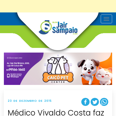
T
o
g
g
l
e
n
a
v
i
g
a
t
i
o
n
23 DE DEZEMBRO DE 2015
Médico Vivaldo Costa faz