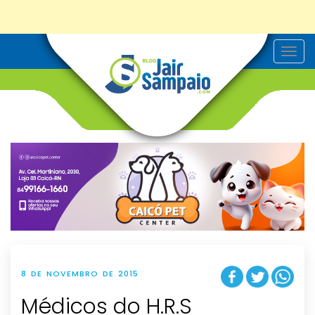
T
o
g
g
l
e
n
a
v
i
g
a
t
i
o
n
8 DE NOVEMBRO DE 2015
Médicos do H.R.S