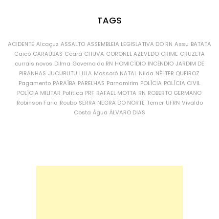
TAGS
ACIDENTE
Alcaçuz
ASSALTO
ASSEMBLEIA LEGISLATIVA DO RN
Assu
BATATA
Caicó
CARAÚBAS
Ceará
CHUVA
CORONEL AZEVEDO
CRIME
CRUZETA
currais novos
Dilma
Governo do RN
HOMICÍDIO
INCÊNDIO
JARDIM DE
PIRANHAS
JUCURUTU
LULA
Mossoró
NATAL
Nilda
NÉLTER QUEIROZ
Pagamento
PARAÍBA
PARELHAS
Parnamirim
POLÍCIA
POLÍCIA CIVIL
POLÍCIA MILITAR
Política
PRF
RAFAEL MOTTA
RN
ROBERTO GERMANO
Robinson Faria
Roubo
SERRA NEGRA DO NORTE
Temer
UFRN
Vivaldo
Costa
Água
ÁLVARO DIAS