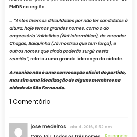
PMDB na região.
…
“Antes tivemos dificuldades por não ter candidatos à
altura, hoje temos grandes nomes, como o do
empresário Valdeildes (Net Informática), do vereador
Chagas, Baiquinha (Já mostrou que tem força), e
outros nomes que ainda poderão surgir nesta
reunião”,
relatou uma grande liderança da cidade.
A reunião não é uma convocação oficial do partido,
mas sim uma idealização de alguns membros na
cidade de São Fernando.
1
Comentário
jose medeiros
abr 4, 2016, 9:52 am
Responder
Caro Jair, todos os três nomes