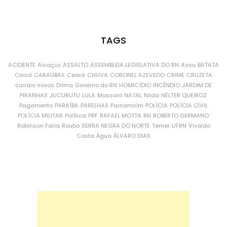
TAGS
ACIDENTE
Alcaçuz
ASSALTO
ASSEMBLEIA LEGISLATIVA DO RN
Assu
BATATA
Caicó
CARAÚBAS
Ceará
CHUVA
CORONEL AZEVEDO
CRIME
CRUZETA
currais novos
Dilma
Governo do RN
HOMICÍDIO
INCÊNDIO
JARDIM DE
PIRANHAS
JUCURUTU
LULA
Mossoró
NATAL
Nilda
NÉLTER QUEIROZ
Pagamento
PARAÍBA
PARELHAS
Parnamirim
POLÍCIA
POLÍCIA CIVIL
POLÍCIA MILITAR
Política
PRF
RAFAEL MOTTA
RN
ROBERTO GERMANO
Robinson Faria
Roubo
SERRA NEGRA DO NORTE
Temer
UFRN
Vivaldo
Costa
Água
ÁLVARO DIAS