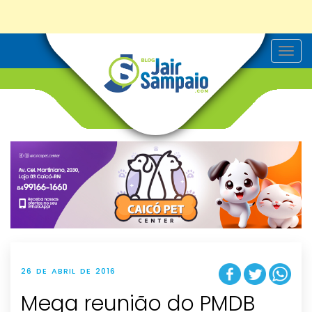
T
o
g
g
l
e
n
a
v
i
g
a
t
i
o
n
26 DE ABRIL DE 2016
Mega reunião do PMDB