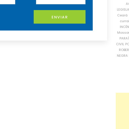
A
LEGISL
Ceará
ENVIAR
curra
INCÊ
Mosso
PARA
CIVIL
PO
ROBE
NEGRA 