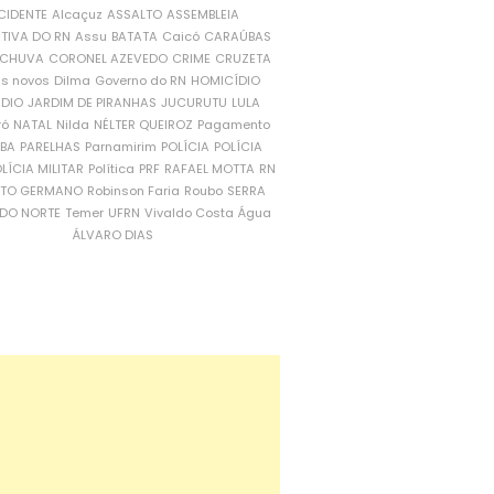
CIDENTE
Alcaçuz
ASSALTO
ASSEMBLEIA
ATIVA DO RN
Assu
BATATA
Caicó
CARAÚBAS
CHUVA
CORONEL AZEVEDO
CRIME
CRUZETA
is novos
Dilma
Governo do RN
HOMICÍDIO
NDIO
JARDIM DE PIRANHAS
JUCURUTU
LULA
ró
NATAL
Nilda
NÉLTER QUEIROZ
Pagamento
ÍBA
PARELHAS
Parnamirim
POLÍCIA
POLÍCIA
LÍCIA MILITAR
Política
PRF
RAFAEL MOTTA
RN
RTO GERMANO
Robinson Faria
Roubo
SERRA
DO NORTE
Temer
UFRN
Vivaldo Costa
Água
ÁLVARO DIAS