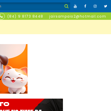
(84) 9 8173 8448
jairsampaio2@hotmail.com