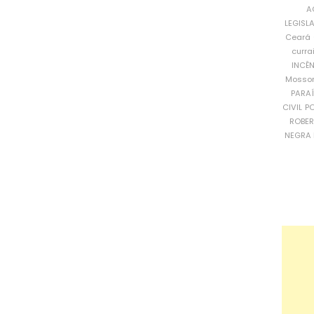
A
LEGISL
Ceará
curra
INCÊ
Mosso
PARA
CIVIL
PO
ROBE
NEGRA 