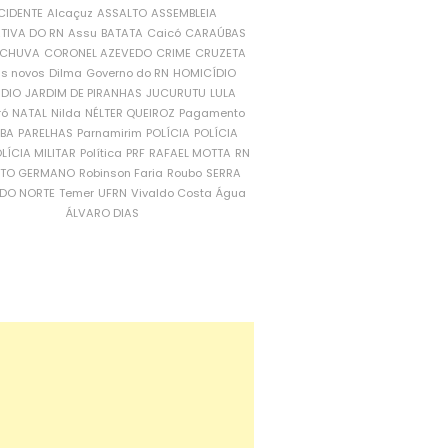
CIDENTE
Alcaçuz
ASSALTO
ASSEMBLEIA
ATIVA DO RN
Assu
BATATA
Caicó
CARAÚBAS
CHUVA
CORONEL AZEVEDO
CRIME
CRUZETA
is novos
Dilma
Governo do RN
HOMICÍDIO
NDIO
JARDIM DE PIRANHAS
JUCURUTU
LULA
ró
NATAL
Nilda
NÉLTER QUEIROZ
Pagamento
ÍBA
PARELHAS
Parnamirim
POLÍCIA
POLÍCIA
LÍCIA MILITAR
Política
PRF
RAFAEL MOTTA
RN
RTO GERMANO
Robinson Faria
Roubo
SERRA
DO NORTE
Temer
UFRN
Vivaldo Costa
Água
ÁLVARO DIAS