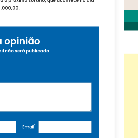
a o próximo sorteio, que acontece no dia
0.000,00.
a opinião
il não será publicado.
*
Email