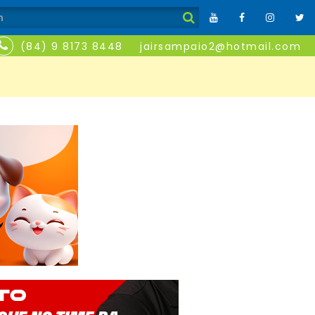
(84) 9 8173 8448
jairsampaio2@hotmail.com