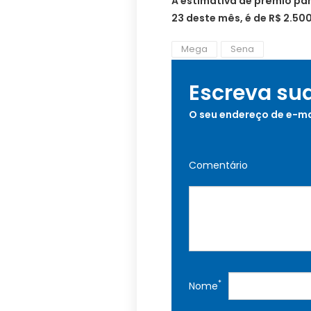
A estimativa de prêmio par
23 deste mês, é de R$ 2.50
Mega
Sena
Escreva su
O seu endereço de e-ma
Comentário
*
Nome