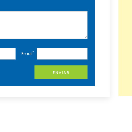
*
Email
ENVIAR