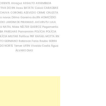
CIDENTE
Alcaçuz
ASSALTO
ASSEMBLEIA
ATIVA DO RN
Assu
BATATA
Caicó
CARAÚBAS
CHUVA
CORONEL AZEVEDO
CRIME
CRUZETA
is novos
Dilma
Governo do RN
HOMICÍDIO
NDIO
JARDIM DE PIRANHAS
JUCURUTU
LULA
ró
NATAL
Nilda
NÉLTER QUEIROZ
Pagamento
ÍBA
PARELHAS
Parnamirim
POLÍCIA
POLÍCIA
LÍCIA MILITAR
Política
PRF
RAFAEL MOTTA
RN
RTO GERMANO
Robinson Faria
Roubo
SERRA
DO NORTE
Temer
UFRN
Vivaldo Costa
Água
ÁLVARO DIAS