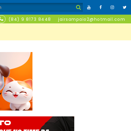
(84) 9 8173 8448
jairsampaio2@hotmail.com