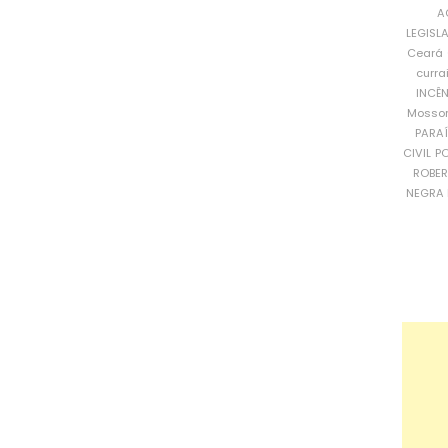
A
LEGISL
Ceará
curra
INCÊ
Mosso
PARA
CIVIL
PO
ROBE
NEGRA 