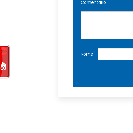
Comentário
*
Nome