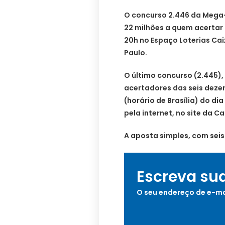
O concurso 2.446 da Mega-
22 milhões a quem acertar 
20h no Espaço Loterias Cai
Paulo.
O último concurso (2.445), 
acertadores das seis dezen
(horário de Brasília) do di
pela internet, no site da C
A aposta simples, com seis
Escreva su
O seu endereço de e-ma