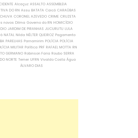
CIDENTE
Alcaçuz
ASSALTO
ASSEMBLEIA
ATIVA DO RN
Assu
BATATA
Caicó
CARAÚBAS
CHUVA
CORONEL AZEVEDO
CRIME
CRUZETA
is novos
Dilma
Governo do RN
HOMICÍDIO
NDIO
JARDIM DE PIRANHAS
JUCURUTU
LULA
ró
NATAL
Nilda
NÉLTER QUEIROZ
Pagamento
ÍBA
PARELHAS
Parnamirim
POLÍCIA
POLÍCIA
LÍCIA MILITAR
Política
PRF
RAFAEL MOTTA
RN
RTO GERMANO
Robinson Faria
Roubo
SERRA
DO NORTE
Temer
UFRN
Vivaldo Costa
Água
ÁLVARO DIAS