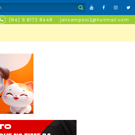
(84) 9 8173 8448
jairsampaio2@hotmail.com