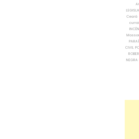
A
LEGISL
Ceará
curra
INCÊ
Mosso
PARA
CIVIL
PO
ROBE
NEGRA 