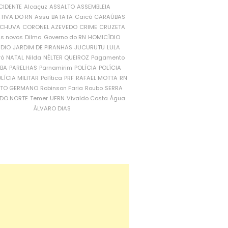
CIDENTE
Alcaçuz
ASSALTO
ASSEMBLEIA
ATIVA DO RN
Assu
BATATA
Caicó
CARAÚBAS
CHUVA
CORONEL AZEVEDO
CRIME
CRUZETA
is novos
Dilma
Governo do RN
HOMICÍDIO
NDIO
JARDIM DE PIRANHAS
JUCURUTU
LULA
ró
NATAL
Nilda
NÉLTER QUEIROZ
Pagamento
ÍBA
PARELHAS
Parnamirim
POLÍCIA
POLÍCIA
LÍCIA MILITAR
Política
PRF
RAFAEL MOTTA
RN
RTO GERMANO
Robinson Faria
Roubo
SERRA
DO NORTE
Temer
UFRN
Vivaldo Costa
Água
ÁLVARO DIAS