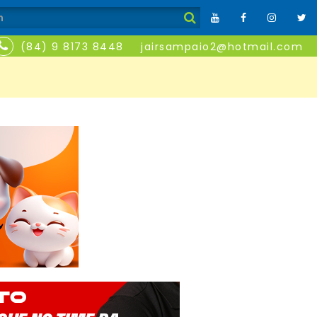
(84) 9 8173 8448
jairsampaio2@hotmail.com