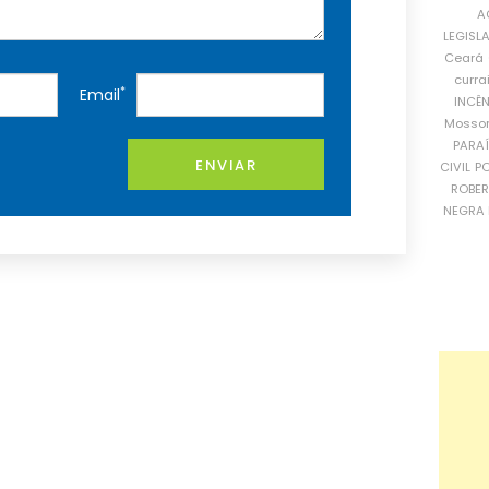
A
LEGISL
Ceará
curra
*
Email
INCÊ
Mosso
PARA
ENVIAR
CIVIL
PO
ROBE
NEGRA 