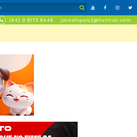
(84) 9 8173 8448
jairsampaio2@hotmail.com