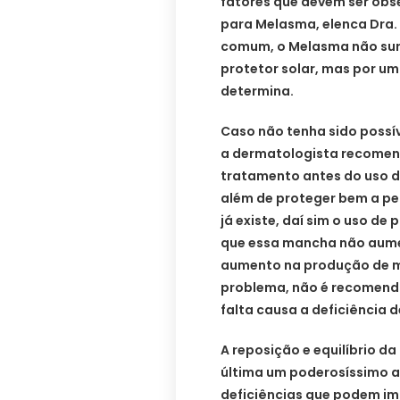
fatores que devem ser obs
para Melasma, elenca Dra. 
comum, o Melasma não sur
protetor solar, mas por um
determina.
Caso não tenha sido possí
a dermatologista recomend
tratamento antes do uso d
além de proteger bem a pe
já existe, daí sim o uso de
que essa mancha não aumen
aumento na produção de m
problema, não é recomendad
falta causa a deficiência d
A reposição e equilíbrio da
última um poderosíssimo a
deficiências que podem im