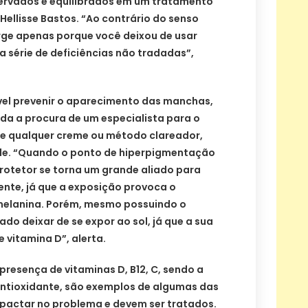
ervados e equilibrados em um tratamento
Hellisse Bastos. “Ao contrário do senso
ge apenas porque você deixou de usar
a série de deficiências não tradadas”,
vel prevenir o aparecimento das manchas,
a a procura de um especialista para o
e qualquer creme ou método clareador,
le. “Quando o ponto de hiperpigmentação
 protetor se torna um grande aliado para
te, já que a exposição provoca o
elanina. Porém, mesmo possuindo o
o deixar de se expor ao sol, já que a sua
e vitamina D”, alerta.
 presença de vitaminas D, B12, C, sendo a
ntioxidante, são exemplos de algumas das
pactar no problema e devem ser tratados.