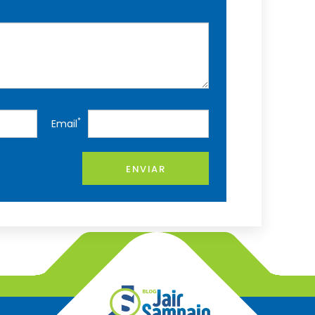
*
Email
ENVIAR