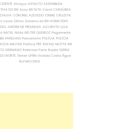
CIDENTE
Alcaçuz
ASSALTO
ASSEMBLEIA
ATIVA DO RN
Assu
BATATA
Caicó
CARAÚBAS
CHUVA
CORONEL AZEVEDO
CRIME
CRUZETA
is novos
Dilma
Governo do RN
HOMICÍDIO
NDIO
JARDIM DE PIRANHAS
JUCURUTU
LULA
ró
NATAL
Nilda
NÉLTER QUEIROZ
Pagamento
ÍBA
PARELHAS
Parnamirim
POLÍCIA
POLÍCIA
LÍCIA MILITAR
Política
PRF
RAFAEL MOTTA
RN
RTO GERMANO
Robinson Faria
Roubo
SERRA
DO NORTE
Temer
UFRN
Vivaldo Costa
Água
ÁLVARO DIAS