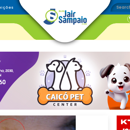
eições