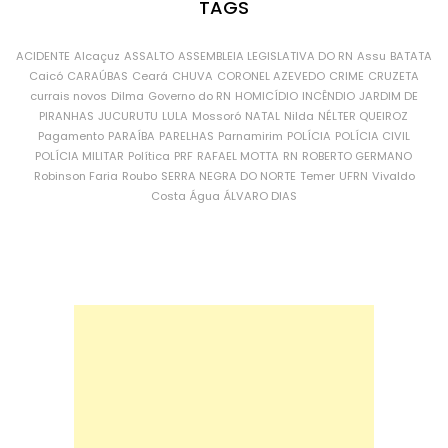
TAGS
ACIDENTE
Alcaçuz
ASSALTO
ASSEMBLEIA LEGISLATIVA DO RN
Assu
BATATA
Caicó
CARAÚBAS
Ceará
CHUVA
CORONEL AZEVEDO
CRIME
CRUZETA
currais novos
Dilma
Governo do RN
HOMICÍDIO
INCÊNDIO
JARDIM DE
PIRANHAS
JUCURUTU
LULA
Mossoró
NATAL
Nilda
NÉLTER QUEIROZ
Pagamento
PARAÍBA
PARELHAS
Parnamirim
POLÍCIA
POLÍCIA CIVIL
POLÍCIA MILITAR
Política
PRF
RAFAEL MOTTA
RN
ROBERTO GERMANO
Robinson Faria
Roubo
SERRA NEGRA DO NORTE
Temer
UFRN
Vivaldo
Costa
Água
ÁLVARO DIAS