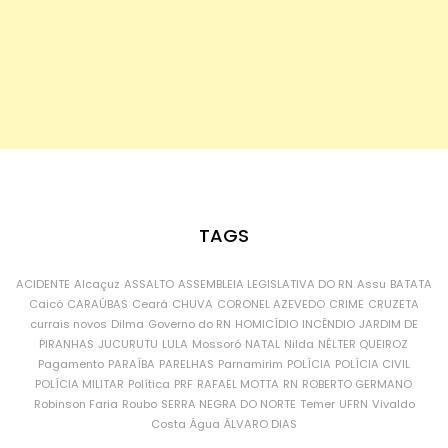
TAGS
ACIDENTE
Alcaçuz
ASSALTO
ASSEMBLEIA LEGISLATIVA DO RN
Assu
BATATA
Caicó
CARAÚBAS
Ceará
CHUVA
CORONEL AZEVEDO
CRIME
CRUZETA
currais novos
Dilma
Governo do RN
HOMICÍDIO
INCÊNDIO
JARDIM DE
PIRANHAS
JUCURUTU
LULA
Mossoró
NATAL
Nilda
NÉLTER QUEIROZ
Pagamento
PARAÍBA
PARELHAS
Parnamirim
POLÍCIA
POLÍCIA CIVIL
POLÍCIA MILITAR
Política
PRF
RAFAEL MOTTA
RN
ROBERTO GERMANO
Robinson Faria
Roubo
SERRA NEGRA DO NORTE
Temer
UFRN
Vivaldo
Costa
Água
ÁLVARO DIAS