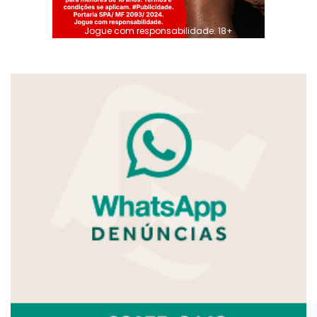
Jogue com responsabilidade. 18+