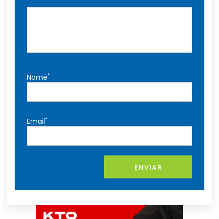
*
Nome
*
Email
ENVIAR