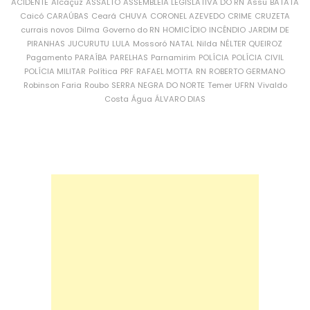
ACIDENTE
Alcaçuz
ASSALTO
ASSEMBLEIA LEGISLATIVA DO RN
Assu
BATATA
Caicó
CARAÚBAS
Ceará
CHUVA
CORONEL AZEVEDO
CRIME
CRUZETA
currais novos
Dilma
Governo do RN
HOMICÍDIO
INCÊNDIO
JARDIM DE
PIRANHAS
JUCURUTU
LULA
Mossoró
NATAL
Nilda
NÉLTER QUEIROZ
Pagamento
PARAÍBA
PARELHAS
Parnamirim
POLÍCIA
POLÍCIA CIVIL
POLÍCIA MILITAR
Política
PRF
RAFAEL MOTTA
RN
ROBERTO GERMANO
Robinson Faria
Roubo
SERRA NEGRA DO NORTE
Temer
UFRN
Vivaldo
Costa
Água
ÁLVARO DIAS