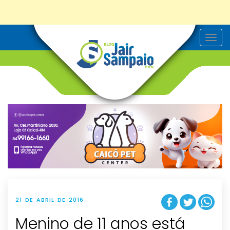
T
o
g
g
l
e
n
a
v
i
g
a
t
i
o
n
21 DE ABRIL DE 2016
Menino de 11 anos está