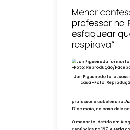
Menor confe
professor na P
esfaquear qu
respirava”
Jair Figueiredo foi assas
casa -Foto: Reproduç
professor e cabeleireiro
Jai
17 de maio, na casa dele n
O menor foi detido em Alag
denúncias no 197, e teria 