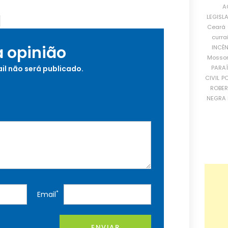
A
LEGISL
Ceará
curra
a opinião
INCÊ
Mosso
PARA
il não será publicado.
CIVIL
PO
ROBE
NEGRA 
*
Email
ENVIAR