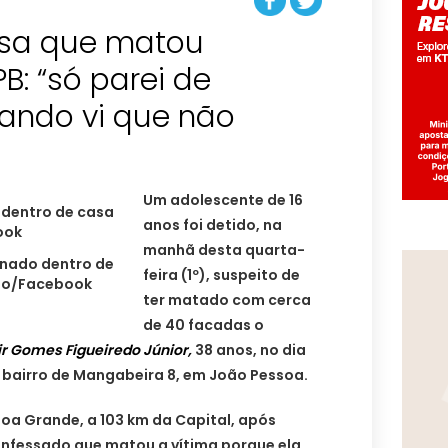
ssa que matou
B: “só parei de
ando vi que não
Um adolescente de 16
anos foi detido, na
manhã desta quarta-
sinado dentro de
feira (1º), suspeito de
ão/Facebook
ter matado com cerca
de 40 facadas o
r Gomes Figueiredo Júnior,
38 anos, no dia
o bairro de Mangabeira 8, em João Pessoa.
oa Grande, a 103 km da Capital, após
confessado que matou a vítima porque ela