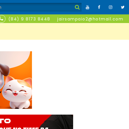
(84) 9 8173 8448
jairsampaio2@hotmail.com