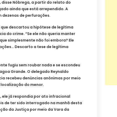
, disse Nóbrega, a partir do relato do
gado ainda que está arrependido. A
m dezenas de perfurações.
 que descartou a hipótese de legítima
cia do crime. “Se ele não queria manter
 que simplesmente não foi embora? Ele
ações… Descarto a tese de legítima
ente fugiu sem roubar nada e se escondeu
lagoa Grande. O delegado Reynaldo
cia recebeu denúncias anônimas por meio
a localização do menor.
ele já respondia por ato infracional
is de ter sido interrogado na manhã desta
sição da Justiça por meio da Vara da