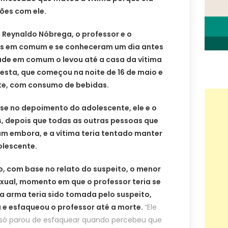
ões com ele.
Reynaldo Nóbrega, o professor e o
s em comum e se conheceram um dia antes
ade em comum o levou até a casa da vítima
sta, que começou na noite de 16 de maio e
te, com consumo de bebidas.
se no depoimento do adolescente, ele e o
s, depois que todas as outras pessoas que
am embora, e a vítima teria tentado manter
olescente.
, com base no relato do suspeito, o menor
xual, momento em que o professor teria se
 arma teria sido tomada pelo suspeito,
 e esfaqueou o professor até a morte.
“Ele
só parou de esfaquear quando percebeu que