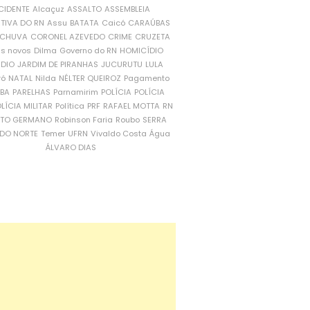
CIDENTE
Alcaçuz
ASSALTO
ASSEMBLEIA
ATIVA DO RN
Assu
BATATA
Caicó
CARAÚBAS
CHUVA
CORONEL AZEVEDO
CRIME
CRUZETA
is novos
Dilma
Governo do RN
HOMICÍDIO
NDIO
JARDIM DE PIRANHAS
JUCURUTU
LULA
ró
NATAL
Nilda
NÉLTER QUEIROZ
Pagamento
ÍBA
PARELHAS
Parnamirim
POLÍCIA
POLÍCIA
LÍCIA MILITAR
Política
PRF
RAFAEL MOTTA
RN
RTO GERMANO
Robinson Faria
Roubo
SERRA
DO NORTE
Temer
UFRN
Vivaldo Costa
Água
ÁLVARO DIAS