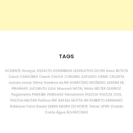
TAGS
ACIDENTE
Alcaçuz
ASSALTO
ASSEMBLEIA LEGISLATIVA DO RN
Assu
BATATA
Caicó
CARAÚBAS
Ceará
CHUVA
CORONEL AZEVEDO
CRIME
CRUZETA
currais novos
Dilma
Governo do RN
HOMICÍDIO
INCÊNDIO
JARDIM DE
PIRANHAS
JUCURUTU
LULA
Mossoró
NATAL
Nilda
NÉLTER QUEIROZ
Pagamento
PARAÍBA
PARELHAS
Parnamirim
POLÍCIA
POLÍCIA CIVIL
POLÍCIA MILITAR
Política
PRF
RAFAEL MOTTA
RN
ROBERTO GERMANO
Robinson Faria
Roubo
SERRA NEGRA DO NORTE
Temer
UFRN
Vivaldo
Costa
Água
ÁLVARO DIAS