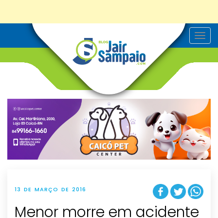
T
o
g
g
l
e
n
a
v
i
g
a
t
i
o
n
13 DE MARÇO DE 2016
Menor morre em acidente