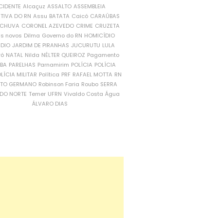
CIDENTE
Alcaçuz
ASSALTO
ASSEMBLEIA
ATIVA DO RN
Assu
BATATA
Caicó
CARAÚBAS
CHUVA
CORONEL AZEVEDO
CRIME
CRUZETA
is novos
Dilma
Governo do RN
HOMICÍDIO
NDIO
JARDIM DE PIRANHAS
JUCURUTU
LULA
ró
NATAL
Nilda
NÉLTER QUEIROZ
Pagamento
ÍBA
PARELHAS
Parnamirim
POLÍCIA
POLÍCIA
LÍCIA MILITAR
Política
PRF
RAFAEL MOTTA
RN
RTO GERMANO
Robinson Faria
Roubo
SERRA
DO NORTE
Temer
UFRN
Vivaldo Costa
Água
ÁLVARO DIAS