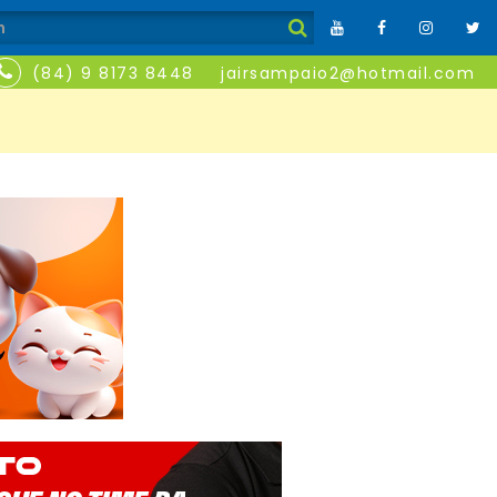
(84) 9 8173 8448
jairsampaio2@hotmail.com