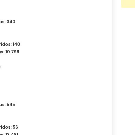
das: 340
idos: 140
s: 10.798
o
as: 545
idos: 56
s: 13.481