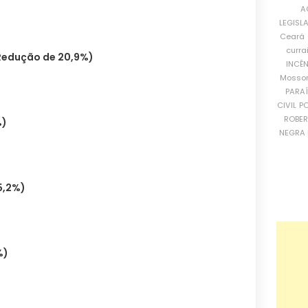
A
LEGISL
Ceará
curra
Redução de 20,9%)
INCÊ
Mosso
PARA
CIVIL
PO
ROBE
%)
NEGRA 
5,2%)
%)