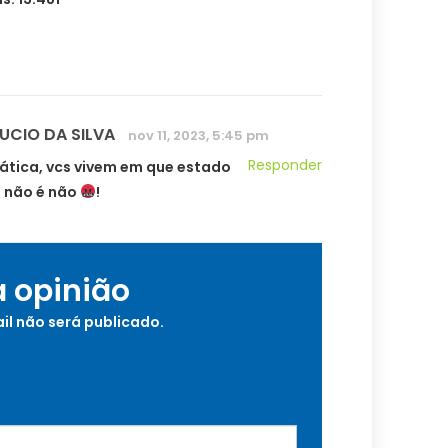
LUCIO DA SILVA
nov 11, 2023, 5:45 pm
Responder
nática, vcs vivem em que estado
N não é não
!
a opinião
il não será publicado.