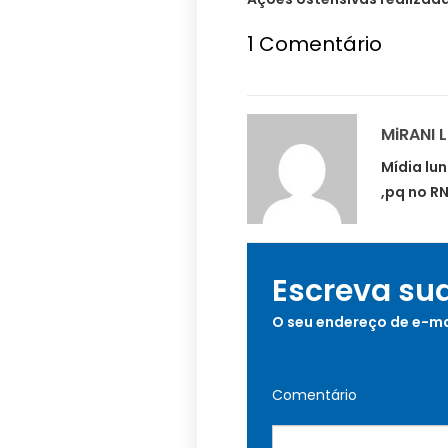
1
Comentário
MiRANI 
Mídia lu
,pq no R
Escreva su
O seu endereço de e-ma
Comentário